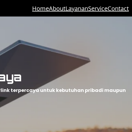
Home
About
Layanan
Service
Contact
aya
rlink terpercaya untuk kebutuhan pribadi maupun