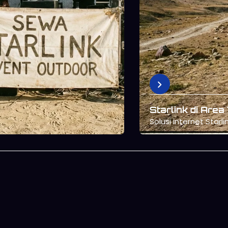
Starlink untuk 
Mendukung kerja rem
konsisten.