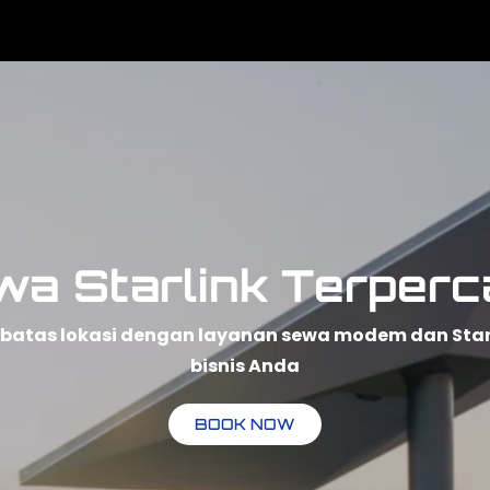
wa Starlink Terperc
npa batas lokasi dengan layanan sewa modem dan Sta
bisnis Anda
BOOK NOW