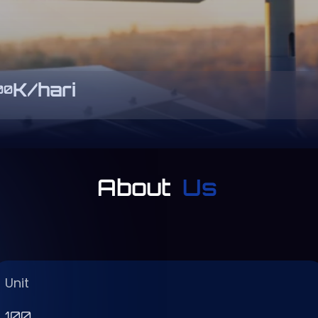
K/hari
00
About
Us
Unit
100