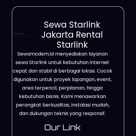
mampu mendukung kebutuhan
bisnis, proyek lapangan, event,
Sewa Starlink
hingga penggunaan pribadi
Jakarta Rental
dengan lebih fleksibel. Bahkan,
Starlink
jangkauannya mencakup area
Sewamodem.id menyediakan layanan
terpencil, lokasi dengan sinyal
sewa Starlink untuk kebutuhan internet
lemah, sampai wilayah yang belum
cepat dan stabil di berbagai lokasi. Cocok
memiliki jaringan fiber optik.
digunakan untuk proyek lapangan, event,
Berkat…
area terpencil, perjalanan, hingga
kebutuhan bisnis. Kami menawarkan
perangkat berkualitas, instalasi mudah,
dan dukungan teknis yang responsif.
Our Link