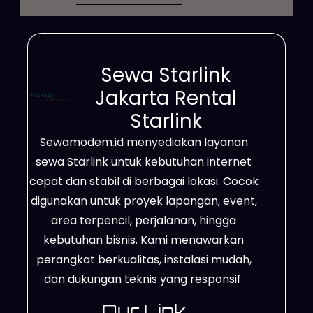
diandalkan untuk berbagai
kebutuhan. Layanan ini cocok
digunakan untuk bisnis, proyek
Sewa Starlink
lapangan, event, hingga
Jakarta Rental
penggunaan pribadi dengan
Starlink
sistem sewa yang fleksibel. Selain
Sewamodem.id menyediakan layanan
itu, jaringannya mampu
sewa Starlink untuk kebutuhan internet
menjangkau area terpencil,
cepat dan stabil di berbagai lokasi. Cocok
wilayah dengan sinyal lemah,
digunakan untuk proyek lapangan, event,
hingga lokasi…
area terpencil, perjalanan, hingga
kebutuhan bisnis. Kami menawarkan
perangkat berkualitas, instalasi mudah,
dan dukungan teknis yang responsif.
Our Link