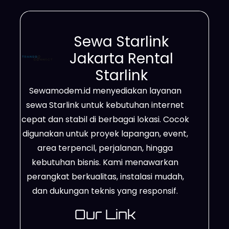
mampu mendukung kebutuhan
bisnis, proyek lapangan, event,
Sewa Starlink
hingga penggunaan pribadi
Jakarta Rental
dengan lebih fleksibel. Bahkan,
Starlink
jangkauannya mencakup area
Sewamodem.id menyediakan layanan
terpencil, lokasi dengan sinyal
sewa Starlink untuk kebutuhan internet
lemah, sampai wilayah yang belum
cepat dan stabil di berbagai lokasi. Cocok
memiliki jaringan fiber optik.
digunakan untuk proyek lapangan, event,
Berkat…
area terpencil, perjalanan, hingga
kebutuhan bisnis. Kami menawarkan
perangkat berkualitas, instalasi mudah,
dan dukungan teknis yang responsif.
Our Link