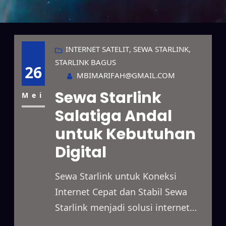
INTERNET SATELIT
, 
SEWA STARLINK
, 
STARLINK BAGUS
26
MBIMARIFAH@GMAIL.COM
Sewa Starlink
Mei
Salatiga Andal
untuk Kebutuhan
Digital
Sewa Starlink untuk Koneksi
Internet Cepat dan Stabil Sewa
Starlink menjadi solusi internet
satelit modern dengan koneksi