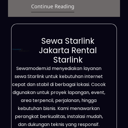
Continue Reading
cepat dan stabil untuk berbagai
kebutuhan. Layanan ini dapat
dimanfaatkan untuk bisnis, proyek
lapangan, event, hingga
Sewa Starlink
penggunaan pribadi dengan
Jakarta Rental
pilihan sistem sewa yang fleksibel.
Starlink
Selain itu, jaringan Starlink mampu
Sewamodem.id menyediakan layanan
menjangkau wilayah terpencil,
sewa Starlink untuk kebutuhan internet
area dengan sinyal terbatas,
cepat dan stabil di berbagai lokasi. Cocok
hingga lokasi…
digunakan untuk proyek lapangan, event,
area terpencil, perjalanan, hingga
kebutuhan bisnis. Kami menawarkan
perangkat berkualitas, instalasi mudah,
dan dukungan teknis yang responsif.