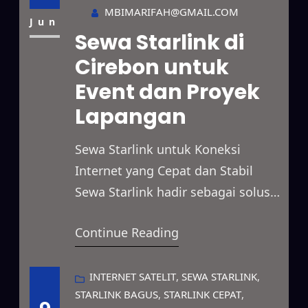
proyek lapangan, event, hingga
MBIMARIFAH@GMAIL.COM
penggunaan pribadi dengan
Jun
Sewa Starlink di
pilihan paket sewa yang fleksibel.
Cirebon untuk
Selain itu, Starlink mampu
Event dan Proyek
menjangkau berbagai lokasi yang
belum memiliki akses internet
Lapangan
yang…
Sewa Starlink untuk Koneksi
Internet yang Cepat dan Stabil
Sewa Starlink hadir sebagai solusi
internet satelit yang menawarkan
Continue Reading
akses internet cepat, stabil, dan
andal untuk berbagai kebutuhan.
Layanan ini dapat dimanfaatkan
INTERNET SATELIT
, 
SEWA STARLINK
, 
STARLINK BAGUS
, 
STARLINK CEPAT
, 
untuk operasional bisnis, proyek