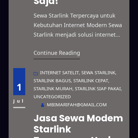
Saja!
Sewa Starlink Terpercaya untuk
Kebutuhan Internet Modern Sewa
Starlink menjadi solusi internet
satelit yang menghadirkan koneksi
Continue Reading
cepat dan stabil untuk berbagai
kebutuhan. Anda dapat
menggunakan layanan ini untuk
INTERNET SATELIT
, 
SEWA STARLINK
, 
STARLINK BAGUS
, 
STARLINK CEPAT
, 
mendukung kegiatan bisnis,
1
STARLINK MURAH
, 
STARLINK SIAP PAKAI
, 
proyek lapangan, event, hingga
UNCATEGORIZED
kebutuhan pribadi dengan paket
Jul
MBIMARIFAH@GMAIL.COM
sewa yang fleksibel. Selain itu,
Jasa Sewa Modem
Starlink menjangkau berbagai
Starlink
lokasi terpencil yang belum