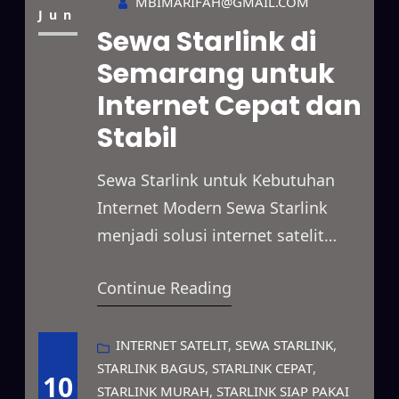
MBIMARIFAH@GMAIL.COM
penggunaan pribadi dengan
Jun
Sewa Starlink di
pilihan paket sewa yang fleksibel.
Semarang untuk
Selain itu, Starlink mampu
Internet Cepat dan
menjangkau berbagai lokasi yang
belum memiliki akses internet
Stabil
yang…
Sewa Starlink untuk Kebutuhan
Internet Modern Sewa Starlink
menjadi solusi internet satelit
yang mampu menghadirkan
Continue Reading
koneksi cepat dan stabil untuk
berbagai kebutuhan. Layanan ini
dapat digunakan untuk
INTERNET SATELIT
, 
SEWA STARLINK
, 
STARLINK BAGUS
, 
STARLINK CEPAT
, 
mendukung kegiatan bisnis,
10
STARLINK MURAH
, 
STARLINK SIAP PAKAI