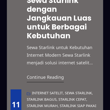
Sewa Starlink
pilihan paket sewa yang fleksibel.
dengan
Selain itu, Starlink mampu
Jangkauan Luas
menjangkau berbagai lokasi yang
belum memiliki akses internet
untuk Berbagai
yang…
Kebutuhan
Sewa Starlink untuk Kebutuhan
Internet Modern Sewa Starlink
menjadi solusi internet satelit
yang mampu menghadirkan
Continue Reading
koneksi cepat dan stabil untuk
berbagai kebutuhan. Layanan ini
dapat digunakan untuk
INTERNET SATELIT
, 
SEWA STARLINK
, 
STARLINK BAGUS
, 
STARLINK CEPAT
, 
mendukung kegiatan bisnis,
11
STARLINK MURAH
, 
STARLINK SIAP PAKAI
proyek lapangan, event, hingga