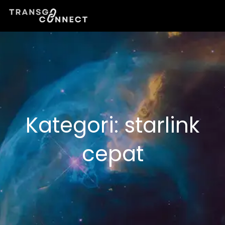
Lewati
ke
konten
Kategori:
starlink
cepat