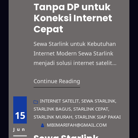
Tanpa DP untuk
Starlink menjangkau berbagai
Koneksi Internet
lokasi terpencil yang belum
memiliki akses internet optimal.…
Cepat
Sewa Starlink untuk Kebutuhan
Internet Modern Sewa Starlink
menjadi solusi internet satelit
yang mampu menghadirkan
Continue Reading
koneksi cepat dan stabil untuk
berbagai kebutuhan. Layanan ini
dapat digunakan untuk
INTERNET SATELIT
, 
SEWA STARLINK
, 
STARLINK BAGUS
, 
STARLINK CEPAT
, 
mendukung kegiatan bisnis,
15
STARLINK MURAH
, 
STARLINK SIAP PAKAI
proyek lapangan, event, hingga
MBIMARIFAH@GMAIL.COM
penggunaan pribadi dengan
Jun