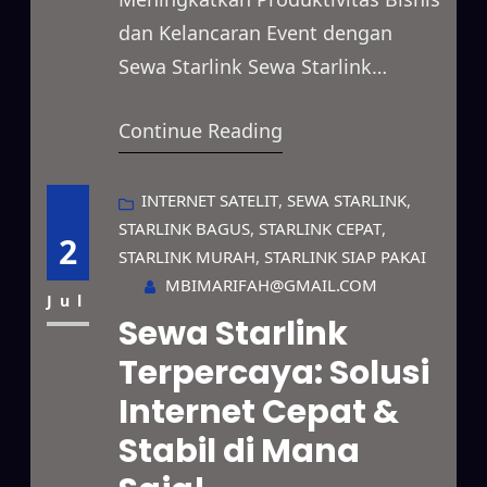
dan Kelancaran Event dengan
Sewa Starlink Sewa Starlink
menjadi solusi internet satelit
Continue Reading
yang menghadirkan koneksi cepat
dan stabil untuk berbagai
kebutuhan. Anda dapat
INTERNET SATELIT
, 
SEWA STARLINK
, 
STARLINK BAGUS
, 
STARLINK CEPAT
, 
menggunakan layanan ini untuk
2
STARLINK MURAH
, 
STARLINK SIAP PAKAI
mendukung kegiatan bisnis,
MBIMARIFAH@GMAIL.COM
proyek lapangan, event, hingga
Jul
Sewa Starlink
kebutuhan pribadi dengan paket
Terpercaya: Solusi
sewa yang fleksibel. Selain itu,
Internet Cepat &
Starlink menjangkau berbagai
lokasi terpencil yang belum
Stabil di Mana
memiliki akses…