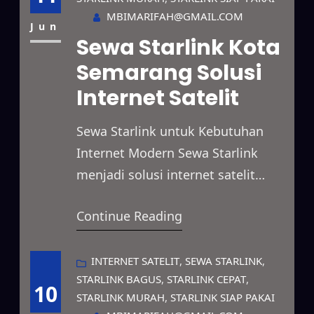
proyek lapangan, event, hingga
MBIMARIFAH@GMAIL.COM
penggunaan pribadi dengan
Jun
Sewa Starlink Kota
pilihan paket sewa yang fleksibel.
Semarang Solusi
Selain itu, Starlink mampu
Internet Satelit
menjangkau berbagai lokasi yang
belum memiliki akses internet
Sewa Starlink untuk Kebutuhan
yang…
Internet Modern Sewa Starlink
menjadi solusi internet satelit
yang mampu menghadirkan
Continue Reading
koneksi cepat dan stabil untuk
berbagai kebutuhan. Layanan ini
dapat digunakan untuk
INTERNET SATELIT
, 
SEWA STARLINK
, 
STARLINK BAGUS
, 
STARLINK CEPAT
, 
mendukung kegiatan bisnis,
10
STARLINK MURAH
, 
STARLINK SIAP PAKAI
proyek lapangan, event, hingga