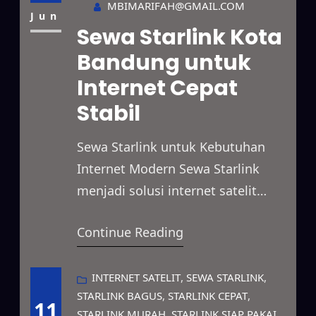
MBIMARIFAH@GMAIL.COM
penggunaan pribadi dengan
Jun
Sewa Starlink Kota
pilihan paket sewa yang fleksibel.
Bandung untuk
Selain itu, Starlink mampu
Internet Cepat
menjangkau berbagai lokasi yang
belum memiliki akses internet
Stabil
yang…
Sewa Starlink untuk Kebutuhan
Internet Modern Sewa Starlink
menjadi solusi internet satelit
yang mampu menghadirkan
Continue Reading
koneksi cepat dan stabil untuk
berbagai kebutuhan. Layanan ini
dapat digunakan untuk
INTERNET SATELIT
, 
SEWA STARLINK
, 
STARLINK BAGUS
, 
STARLINK CEPAT
, 
mendukung kegiatan bisnis,
11
STARLINK MURAH
, 
STARLINK SIAP PAKAI