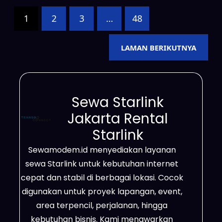
dapat dimanfaatkan untuk
kebutuhan perusahaan, pekerjaan
1
2
3
…
48
lapangan, penyelenggaraan acara,
hingga penggunaan pribadi
LAMAN BERIKUTNYA
dengan pilihan masa sewa yang
fleksibel. Selain itu, Starlink
mampu menjangkau daerah
Sewa Starlink
yang…
Jakarta Rental
Starlink
Sewamodem.id menyediakan layanan
sewa Starlink untuk kebutuhan internet
cepat dan stabil di berbagai lokasi. Cocok
digunakan untuk proyek lapangan, event,
area terpencil, perjalanan, hingga
kebutuhan bisnis. Kami menawarkan