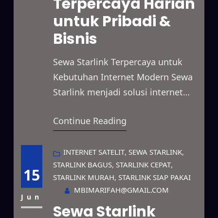
Terpercaya Harian
memiliki akses internet optimal.…
untuk Pribadi &
Bisnis
Sewa Starlink Terpercaya untuk
Kebutuhan Internet Modern Sewa
Starlink menjadi solusi internet
satelit yang menghadirkan koneksi
Continue Reading
cepat dan stabil untuk berbagai
kebutuhan. Anda dapat
menggunakan layanan ini untuk
INTERNET SATELIT
, 
SEWA STARLINK
, 
STARLINK BAGUS
, 
STARLINK CEPAT
, 
mendukung kegiatan bisnis,
15
STARLINK MURAH
, 
STARLINK SIAP PAKAI
proyek lapangan, event, hingga
MBIMARIFAH@GMAIL.COM
kebutuhan pribadi dengan paket
Jun
Sewa Starlink
sewa yang fleksibel. Selain itu,