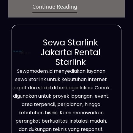
Continue Reading
dapat digunakan untuk berbagai
kebutuhan. Layanan ini
mendukung aktivitas bisnis,
proyek lapangan, event, hingga
Sewa Starlink
penggunaan pribadi. Selain itu,
Jakarta Rental
Starlink sangat efektif digunakan
Starlink
di daerah terpencil, lokasi dengan
Sewamodem.id menyediakan layanan
sinyal terbatas, area proyek,
sewa Starlink untuk kebutuhan internet
pertambangan, perkebunan, serta
cepat dan stabil di berbagai lokasi. Cocok
wilayah yang belum terjangkau
digunakan untuk proyek lapangan, event,
jaringan fiber…
area terpencil, perjalanan, hingga
kebutuhan bisnis. Kami menawarkan
perangkat berkualitas, instalasi mudah,
dan dukungan teknis yang responsif.