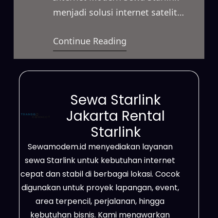
menjadi solusi internet satelit
yang mampu menghadirkan
Continue Reading
koneksi cepat dan stabil untuk
berbagai kebutuhan. Layanan ini
dapat digunakan untuk
mendukung kegiatan bisnis,
Sewa Starlink
proyek lapangan, event, hingga
Jakarta Rental
penggunaan pribadi dengan
Starlink
pilihan paket sewa yang fleksibel.
Sewamodem.id menyediakan layanan
Selain itu, Starlink mampu
sewa Starlink untuk kebutuhan internet
menjangkau berbagai lokasi yang
cepat dan stabil di berbagai lokasi. Cocok
belum memiliki akses internet
digunakan untuk proyek lapangan, event,
yang…
area terpencil, perjalanan, hingga
kebutuhan bisnis. Kami menawarkan