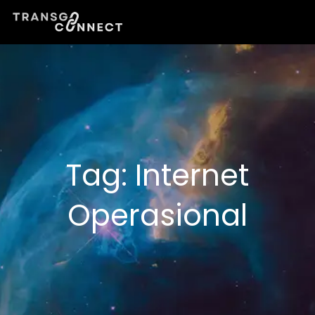
Lewati
ke
konten
Tag:
Internet
Operasional