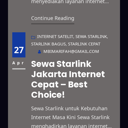
menyediakan layanan internet
satelit berkecepatan tinggi yang
Continue Reading
dapat digunakan dalam berbagai
kondisi. Selain itu, layanan ini
mampu memenuhi kebutuhan
INTERNET SATELIT
, 
SEWA STARLINK
, 
STARLINK BAGUS
, 
STARLINK CEPAT
bisnis, proyek lapangan, acara,
27
MBIMARIFAH@GMAIL.COM
hingga penggunaan pribadi secara
Sewa Starlink
fleksibel. Cakupan jaringannya
Apr
Jakarta Internet
juga menjangkau area terpencil,
lokasi dengan sinyal terbatas,
Cepat – Best
sampai wilayah yang belum
Choice!
tersedia jaringan fiber optik.
Dengan…
Sewa Starlink untuk Kebutuhan
Internet Masa Kini Sewa Starlink
menghadirkan layanan internet