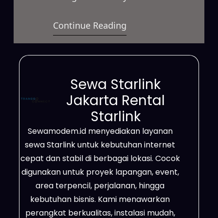
satelit berkecepatan tinggi yang
Continue Reading
dapat dimanfaatkan dalam
berbagai situasi. Selain itu,
layanan ini mampu menunjang
kebutuhan bisnis, proyek
Sewa Starlink
lapangan, acara, hingga
Jakarta Rental
penggunaan pribadi dengan lebih
Starlink
fleksibel. Jangkauannya pun
Sewamodem.id menyediakan layanan
mencakup daerah terpencil, area
sewa Starlink untuk kebutuhan internet
dengan sinyal lemah, sampai
cepat dan stabil di berbagai lokasi. Cocok
wilayah yang belum terhubung
digunakan untuk proyek lapangan, event,
jaringan fiber optik.…
area terpencil, perjalanan, hingga
kebutuhan bisnis. Kami menawarkan
perangkat berkualitas, instalasi mudah,