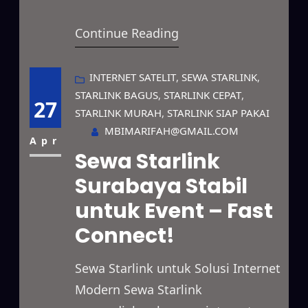
berkecepatan tinggi yang dapat
Continue Reading
digunakan di berbagai kondisi.
Selain itu, layanan ini mampu
mendukung kebutuhan bisnis,
INTERNET SATELIT
, 
SEWA STARLINK
, 
STARLINK BAGUS
, 
STARLINK CEPAT
, 
proyek lapangan, event, hingga
27
STARLINK MURAH
, 
STARLINK SIAP PAKAI
penggunaan pribadi secara
MBIMARIFAH@GMAIL.COM
fleksibel. Bahkan, jangkauannya
Apr
Sewa Starlink
mencakup area terpencil, lokasi
Surabaya Stabil
dengan sinyal lemah, hingga
untuk Event – Fast
wilayah yang belum memiliki
jaringan fiber optik. Dengan
Connect!
bantuan…
Sewa Starlink untuk Solusi Internet
Modern Sewa Starlink