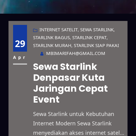
INTERNET SATELIT
, 
SEWA STARLINK
, 
STARLINK BAGUS
, 
STARLINK CEPAT
, 
29
STARLINK MURAH
, 
STARLINK SIAP PAKAI
MBIMARIFAH@GMAIL.COM
Apr
Sewa Starlink
Denpasar Kuta
Jaringan Cepat
Event
Sewa Starlink untuk Kebutuhan
Internet Modern Sewa Starlink
menyediakan akses internet satelit