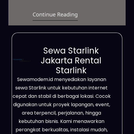
berkecepatan tinggi yang bisa
Continue Reading
digunakan dalam berbagai situasi.
Selain itu, layanan ini sesuai untuk
kebutuhan bisnis, proyek
lapangan, event, hingga
Sewa Starlink
pemakaian pribadi dengan sistem
Jakarta Rental
yang fleksibel. Bahkan,
Starlink
jaringannya mampu menjangkau
Sewamodem.id menyediakan layanan
daerah terpencil, lokasi dengan
sewa Starlink untuk kebutuhan internet
sinyal lemah, serta wilayah yang
cepat dan stabil di berbagai lokasi. Cocok
belum tersedia jaringan fiber…
digunakan untuk proyek lapangan, event,
area terpencil, perjalanan, hingga
kebutuhan bisnis. Kami menawarkan
perangkat berkualitas, instalasi mudah,