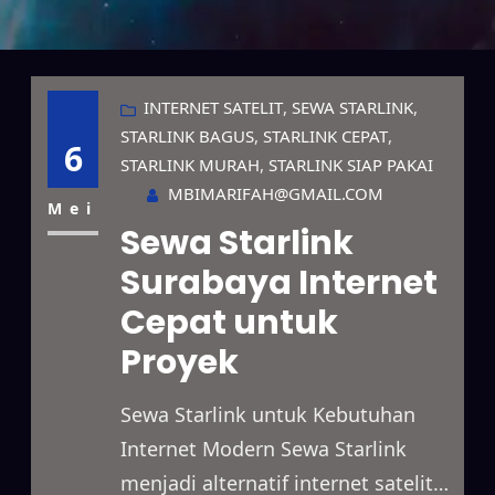
INTERNET SATELIT
, 
SEWA STARLINK
, 
STARLINK BAGUS
, 
STARLINK CEPAT
, 
6
STARLINK MURAH
, 
STARLINK SIAP PAKAI
MBIMARIFAH@GMAIL.COM
Mei
Sewa Starlink
Surabaya Internet
Cepat untuk
Proyek
Sewa Starlink untuk Kebutuhan
Internet Modern Sewa Starlink
menjadi alternatif internet satelit