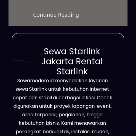
berkecepatan tinggi yang dapat
Continue Reading
dimanfaatkan untuk berbagai
keperluan. Selain itu, layanan ini
cocok digunakan untuk bisnis,
proyek lapangan, event, hingga
Sewa Starlink
kebutuhan pribadi dengan sistem
Jakarta Rental
sewa yang fleksibel. Jaringannya
Starlink
mampu menjangkau wilayah
Sewamodem.id menyediakan layanan
terpencil, area dengan sinyal
sewa Starlink untuk kebutuhan internet
terbatas, serta lokasi yang belum
cepat dan stabil di berbagai lokasi. Cocok
terhubung dengan jaringan…
digunakan untuk proyek lapangan, event,
area terpencil, perjalanan, hingga
kebutuhan bisnis. Kami menawarkan
perangkat berkualitas, instalasi mudah,