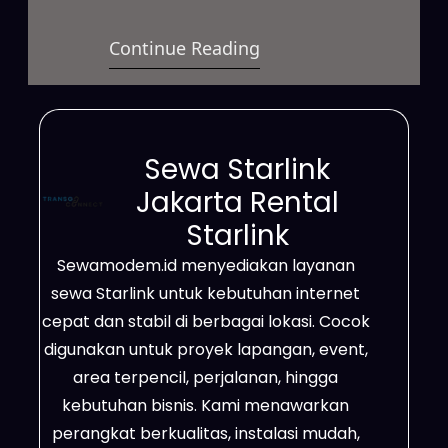
satelit modern yang menawarkan
Continue Reading
koneksi cepat dan stabil untuk
berbagai kebutuhan. Layanan ini
dapat digunakan untuk bisnis,
proyek lapangan, event, hingga
Sewa Starlink
penggunaan pribadi dengan
Jakarta Rental
sistem sewa yang fleksibel. Selain
Starlink
itu, jaringan Starlink mampu
Sewamodem.id menyediakan layanan
menjangkau area terpencil,
sewa Starlink untuk kebutuhan internet
wilayah dengan sinyal terbatas,
cepat dan stabil di berbagai lokasi. Cocok
hingga…
digunakan untuk proyek lapangan, event,
area terpencil, perjalanan, hingga
kebutuhan bisnis. Kami menawarkan
perangkat berkualitas, instalasi mudah,