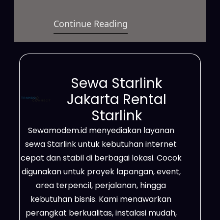
berkecepatan tinggi yang dapat
Continue Reading
digunakan untuk berbagai
kebutuhan. Selain itu, layanan ini
cocok untuk bisnis, proyek
lapangan, event, hingga
Sewa Starlink
penggunaan pribadi dengan
Jakarta Rental
sistem sewa yang fleksibel.
Starlink
Bahkan, jaringannya mampu
Sewamodem.id menyediakan layanan
menjangkau wilayah terpencil,
sewa Starlink untuk kebutuhan internet
area dengan sinyal lemah, serta
cepat dan stabil di berbagai lokasi. Cocok
lokasi yang belum tersedia
digunakan untuk proyek lapangan, event,
jaringan fiber…
area terpencil, perjalanan, hingga
kebutuhan bisnis. Kami menawarkan
perangkat berkualitas, instalasi mudah,