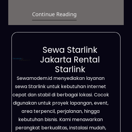
yang menyediakan koneksi cepat,
Continue Reading
stabil, dan fleksibel untuk berbagai
kebutuhan. Layanan ini dapat
digunakan untuk keperluan bisnis,
proyek lapangan, acara, hingga
Sewa Starlink
penggunaan pribadi dengan
Jakarta Rental
sistem sewa yang mudah. Selain
Starlink
itu, jaringannya mampu
Sewamodem.id menyediakan layanan
menjangkau wilayah terpencil,
sewa Starlink untuk kebutuhan internet
area dengan sinyal lemah, hingga
cepat dan stabil di berbagai lokasi. Cocok
lokasi yang…
digunakan untuk proyek lapangan, event,
area terpencil, perjalanan, hingga
kebutuhan bisnis. Kami menawarkan
perangkat berkualitas, instalasi mudah,