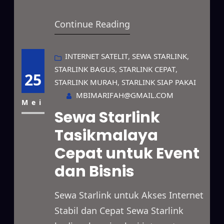
modern yang menyediakan
Continue Reading
koneksi cepat dan stabil untuk
berbagai kebutuhan. Layanan ini
dapat dimanfaatkan untuk bisnis,
INTERNET SATELIT
, 
SEWA STARLINK
, 
STARLINK BAGUS
, 
STARLINK CEPAT
, 
proyek lapangan, acara, hingga
25
STARLINK MURAH
, 
STARLINK SIAP PAKAI
penggunaan pribadi dengan
MBIMARIFAH@GMAIL.COM
sistem sewa yang fleksibel. Selain
Mei
Sewa Starlink
itu, jaringan Starlink mampu
Tasikmalaya
menjangkau wilayah terpencil,
Cepat untuk Event
area dengan keterbatasan sinyal,
hingga lokasi…
dan Bisnis
Sewa Starlink untuk Akses Internet
Stabil dan Cepat Sewa Starlink