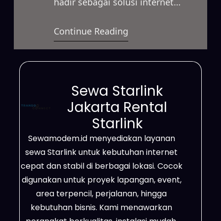
hadir sebagai solusi internet
satelit modern yang menawarkan
Continue Reading
koneksi cepat dan stabil untuk
berbagai kebutuhan. Layanan ini
dapat digunakan untuk bisnis,
proyek lapangan, event, hingga
Sewa Starlink
penggunaan pribadi dengan
Jakarta Rental
sistem sewa yang fleksibel. Selain
Starlink
itu, jaringan Starlink mampu
Sewamodem.id menyediakan layanan
menjangkau area terpencil,
sewa Starlink untuk kebutuhan internet
wilayah dengan sinyal terbatas,
cepat dan stabil di berbagai lokasi. Cocok
hingga…
digunakan untuk proyek lapangan, event,
area terpencil, perjalanan, hingga
kebutuhan bisnis. Kami menawarkan