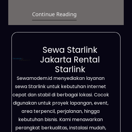
berkecepatan tinggi yang bisa
Continue Reading
digunakan dalam berbagai situasi.
Selain itu, layanan ini sesuai untuk
kebutuhan bisnis, proyek
lapangan, event, hingga
Sewa Starlink
pemakaian pribadi dengan sistem
Jakarta Rental
yang fleksibel. Bahkan,
Starlink
jaringannya mampu menjangkau
Sewamodem.id menyediakan layanan
daerah terpencil, lokasi dengan
sewa Starlink untuk kebutuhan internet
sinyal lemah, serta wilayah yang
cepat dan stabil di berbagai lokasi. Cocok
belum tersedia jaringan fiber…
digunakan untuk proyek lapangan, event,
area terpencil, perjalanan, hingga
kebutuhan bisnis. Kami menawarkan
perangkat berkualitas, instalasi mudah,