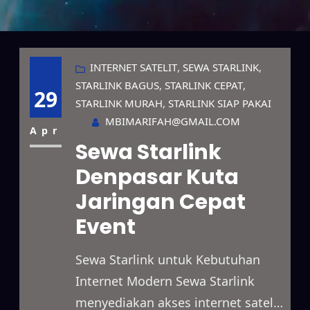
INTERNET SATELIT
, 
SEWA STARLINK
, 
STARLINK BAGUS
, 
STARLINK CEPAT
, 
29
STARLINK MURAH
, 
STARLINK SIAP PAKAI
MBIMARIFAH@GMAIL.COM
Apr
Sewa Starlink
Denpasar Kuta
Jaringan Cepat
Event
Sewa Starlink untuk Kebutuhan
Internet Modern Sewa Starlink
menyediakan akses internet satelit