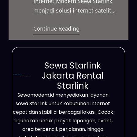
Internet Modern Sewa Starlink
menjadi solusi internet satelit
berkecepatan tinggi yang dapat
Continue Reading
digunakan dalam berbagai kondisi.
Layanan ini mendukung
kebutuhan bisnis, proyek
lapangan, event, hingga
Sewa Starlink
penggunaan pribadi secara lebih
Jakarta Rental
fleksibel. Selain itu, Starlink
Starlink
mampu menjangkau area
Sewamodem.id menyediakan layanan
terpencil, lokasi dengan sinyal
sewa Starlink untuk kebutuhan internet
lemah, serta wilayah yang belum
cepat dan stabil di berbagai lokasi. Cocok
terhubung jaringan fiber optik.
digunakan untuk proyek lapangan, event,
Berkat teknologi…
area terpencil, perjalanan, hingga