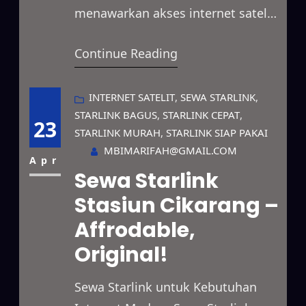
menawarkan akses internet satelit
berkecepatan tinggi yang dapat
Continue Reading
digunakan di berbagai kondisi.
Layanan ini mendukung
kebutuhan bisnis, proyek
INTERNET SATELIT
, 
SEWA STARLINK
, 
STARLINK BAGUS
, 
STARLINK CEPAT
, 
lapangan, event, hingga
23
STARLINK MURAH
, 
STARLINK SIAP PAKAI
penggunaan pribadi secara
MBIMARIFAH@GMAIL.COM
fleksibel. Selain itu, jangkauannya
Apr
Sewa Starlink
mampu mencakup area terpencil,
Stasiun Cikarang –
lokasi dengan sinyal lemah, hingga
Affrodable,
wilayah yang belum terhubung
jaringan fiber optik. Berkat
Original!
teknologi satelit…
Sewa Starlink untuk Kebutuhan