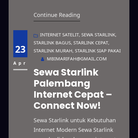
berkecepatan tinggi yang dapat
Continue Reading
digunakan di berbagai kondisi.
Selain itu, layanan ini mampu
mendukung kebutuhan bisnis,
INTERNET SATELIT
, 
SEWA STARLINK
, 
STARLINK BAGUS
, 
STARLINK CEPAT
, 
proyek lapangan, event, hingga
23
STARLINK MURAH
, 
STARLINK SIAP PAKAI
penggunaan pribadi secara
MBIMARIFAH@GMAIL.COM
fleksibel. Bahkan, jangkauannya
Apr
Sewa Starlink
mencakup area terpencil, lokasi
Palembang
dengan sinyal lemah, hingga
Internet Cepat –
wilayah yang belum memiliki
jaringan fiber optik. Dengan
Connect Now!
bantuan…
Sewa Starlink untuk Kebutuhan
Internet Modern Sewa Starlink