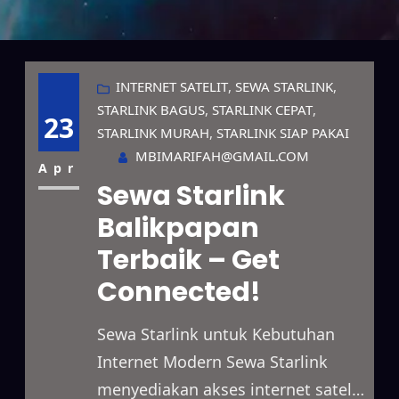
INTERNET SATELIT
, 
SEWA STARLINK
, 
STARLINK BAGUS
, 
STARLINK CEPAT
, 
23
STARLINK MURAH
, 
STARLINK SIAP PAKAI
MBIMARIFAH@GMAIL.COM
Apr
Sewa Starlink
Balikpapan
Terbaik – Get
Connected!
Sewa Starlink untuk Kebutuhan
Internet Modern Sewa Starlink
menyediakan akses internet satelit