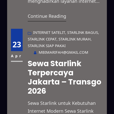
menghadirkan layanan internet
satelit berkecepatan tinggi yang
Continue Reading
dapat digunakan dalam berbagai
kondisi. Layanan ini mampu
mendukung kebutuhan bisnis,
INTERNET SATELIT
, 
STARLINK BAGUS
, 
STARLINK CEPAT
, 
STARLINK MURAH
, 
proyek lapangan, event, hingga
23
STARLINK SIAP PAKAI
penggunaan pribadi secara
MBIMARIFAH@GMAIL.COM
fleksibel. Selain itu, jangkauannya
Apr
Sewa Starlink
luas hingga ke area terpencil,
Terpercaya
lokasi dengan sinyal terbatas,
Jakarta – Transgo
serta wilayah yang belum
terhubung jaringan fiber optik.
2026
Dengan…
Sewa Starlink untuk Kebutuhan
Internet Modern Sewa Starlink