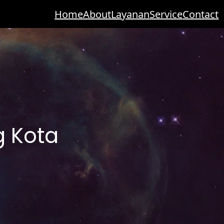
Home
About
Layanan
Service
Contact
g Kota