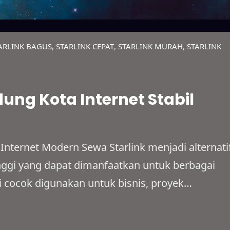
ARLINK BAGUS
, 
STARLINK CEPAT
, 
STARLINK MURAH
, 
STARLINK
ung Kota Internet Stabil
Internet Modern Sewa Starlink menjadi alternati
tinggi yang dapat dimanfaatkan untuk berbagai
ini cocok digunakan untuk bisnis, proyek
han pribadi dengan sistem sewa yang fleksibel.
ilayah terpencil, area dengan sinyal terbatas,