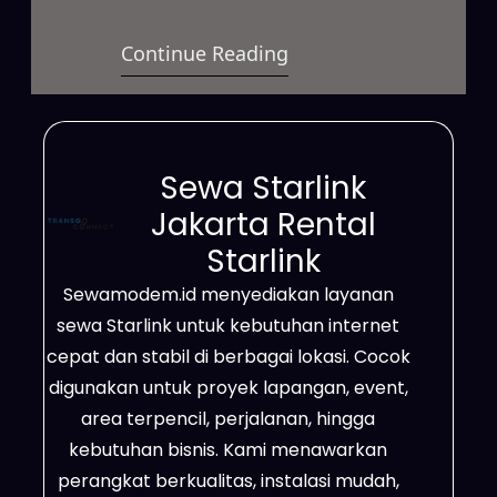
berkecepatan tinggi yang dapat
Continue Reading
digunakan untuk berbagai
kebutuhan. Selain itu, layanan ini
sangat cocok untuk bisnis, proyek
lapangan, event, hingga
Sewa Starlink
penggunaan pribadi dengan
Jakarta Rental
sistem sewa yang fleksibel.
Starlink
Jaringannya mampu menjangkau
Sewamodem.id menyediakan layanan
wilayah terpencil, area dengan
sewa Starlink untuk kebutuhan internet
sinyal lemah, serta lokasi yang
cepat dan stabil di berbagai lokasi. Cocok
belum terlayani jaringan fiber…
digunakan untuk proyek lapangan, event,
area terpencil, perjalanan, hingga
kebutuhan bisnis. Kami menawarkan
perangkat berkualitas, instalasi mudah,