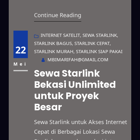
pengguna yang membutuhkan
Continue Reading
akses internet dengan kecepatan
tinggi dan koneksi yang stabil.
Layanan internet satelit ini dapat
INTERNET SATELIT
, 
SEWA STARLINK
, 
STARLINK BAGUS
, 
STARLINK CEPAT
, 
dimanfaatkan untuk berbagai
22
STARLINK MURAH
, 
STARLINK SIAP PAKAI
kebutuhan, mulai dari operasional
MBIMARIFAH@GMAIL.COM
perusahaan, proyek di lapangan,
Mei
Sewa Starlink
penyelenggaraan acara, hingga
Bekasi Unlimited
penggunaan pribadi. Selain
untuk Proyek
menyediakan pilihan durasi sewa
yang fleksibel, Starlink…
Besar
Sewa Starlink untuk Akses Internet
Cepat di Berbagai Lokasi Sewa