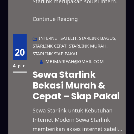
Starlink merupakan solusi internet
berbasis satelit modern yang
Continue Reading
menawarkan kecepatan tinggi
untuk berbagai kebutuhan.
Layanan ini bisa digunakan untuk
INTERNET SATELIT
, 
STARLINK BAGUS
, 
STARLINK CEPAT
, 
STARLINK MURAH
, 
keperluan bisnis, proyek lapangan,
20
STARLINK SIAP PAKAI
acara, hingga penggunaan pribadi
MBIMARIFAH@GMAIL.COM
dengan sistem sewa yang
Apr
Sewa Starlink
fleksibel. Selain itu, jaringannya
Bekasi Murah &
mampu menjangkau wilayah
Cepat – Siap Pakai
terpencil, area dengan sinyal
lemah, hingga lokasi…
Sewa Starlink untuk Kebutuhan
Internet Modern Sewa Starlink
memberikan akses internet satelit