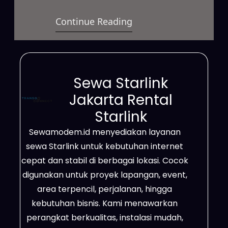
berkecepatan tinggi untuk
Continue Reading
berbagai kebutuhan. Layanan ini
mendukung aktivitas bisnis,
proyek lapangan, event, hingga
penggunaan pribadi. Selain itu,
Sewa Starlink
Starlink bekerja sangat efektif di
Jakarta Rental
daerah terpencil, lokasi dengan
Starlink
sinyal terbatas, area proyek,
Sewamodem.id menyediakan layanan
pertambangan, perkebunan, serta
sewa Starlink untuk kebutuhan internet
wilayah yang belum terjangkau
cepat dan stabil di berbagai lokasi. Cocok
jaringan fiber optik. Dengan
digunakan untuk proyek lapangan, event,
jangkauan…
area terpencil, perjalanan, hingga
kebutuhan bisnis. Kami menawarkan
perangkat berkualitas, instalasi mudah,