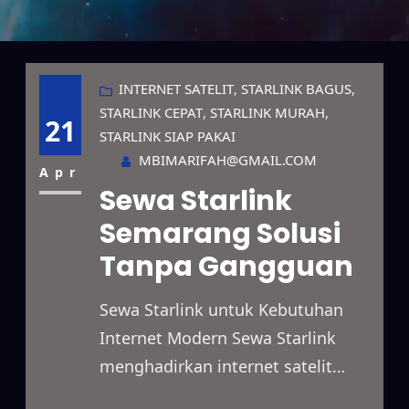
INTERNET SATELIT
, 
STARLINK BAGUS
, 
STARLINK CEPAT
, 
STARLINK MURAH
, 
21
STARLINK SIAP PAKAI
MBIMARIFAH@GMAIL.COM
Apr
Sewa Starlink
Semarang Solusi
Tanpa Gangguan
Sewa Starlink untuk Kebutuhan
Internet Modern Sewa Starlink
menghadirkan internet satelit
berkecepatan tinggi untuk