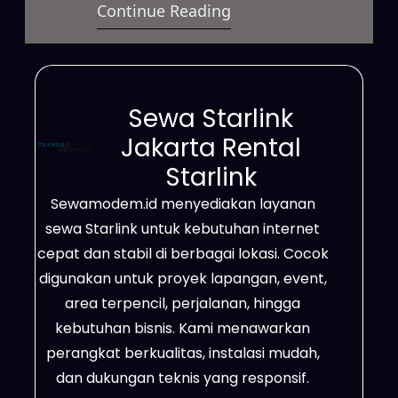
Continue Reading
berbagai kebutuhan. Layanan ini
dapat digunakan untuk bisnis,
proyek lapangan, event, maupun
penggunaan pribadi. Selain itu,
Sewa Starlink
Starlink mampu menjangkau
Jakarta Rental
daerah terpencil, area dengan
Starlink
sinyal terbatas, lokasi proyek,
Sewamodem.id menyediakan layanan
pertambangan, hingga
sewa Starlink untuk kebutuhan internet
perkebunan. Bahkan, wilayah yang
cepat dan stabil di berbagai lokasi. Cocok
belum tercover jaringan fiber optik
digunakan untuk proyek lapangan, event,
tetap bisa menikmati…
area terpencil, perjalanan, hingga
kebutuhan bisnis. Kami menawarkan
perangkat berkualitas, instalasi mudah,
dan dukungan teknis yang responsif.