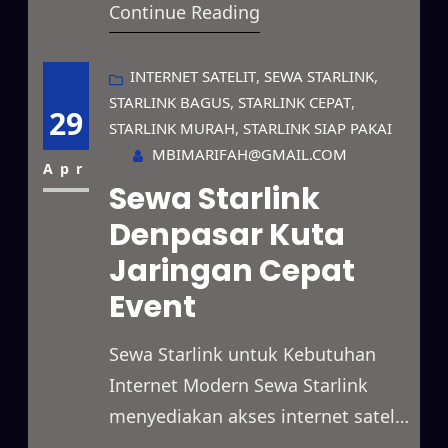
Continue Reading
dimanfaatkan dalam berbagai
kebutuhan. Selain itu, layanan ini
sesuai untuk bisnis, proyek
INTERNET SATELIT
, 
SEWA STARLINK
, 
STARLINK BAGUS
, 
STARLINK CEPAT
, 
lapangan, event, hingga
29
STARLINK MURAH
, 
STARLINK SIAP PAKAI
penggunaan pribadi dengan
MBIMARIFAH@GMAIL.COM
sistem sewa yang fleksibel.
Apr
Sewa Starlink
Bahkan, jaringannya mampu
Denpasar Kuta
menjangkau daerah terpencil,
Jaringan Cepat
lokasi dengan sinyal terbatas,
serta area yang belum terlayani
Event
jaringan fiber…
Sewa Starlink untuk Kebutuhan
Internet Modern Sewa Starlink
menyediakan akses internet satelit
berkecepatan tinggi yang bisa