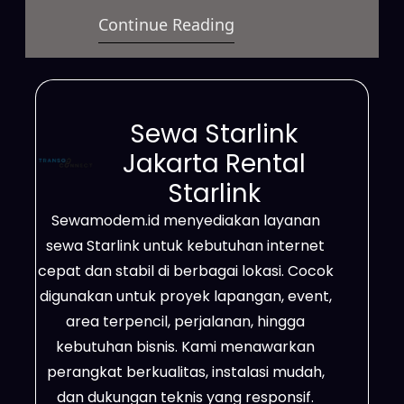
Continue Reading
digunakan dalam berbagai situasi.
Selain itu, layanan ini sesuai untuk
kebutuhan bisnis, proyek
lapangan, event, hingga
Sewa Starlink
pemakaian pribadi dengan sistem
Jakarta Rental
yang fleksibel. Bahkan,
Starlink
jaringannya mampu menjangkau
Sewamodem.id menyediakan layanan
daerah terpencil, lokasi dengan
sewa Starlink untuk kebutuhan internet
sinyal lemah, serta wilayah yang
cepat dan stabil di berbagai lokasi. Cocok
belum tersedia jaringan fiber…
digunakan untuk proyek lapangan, event,
area terpencil, perjalanan, hingga
kebutuhan bisnis. Kami menawarkan
perangkat berkualitas, instalasi mudah,
dan dukungan teknis yang responsif.