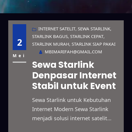
INTERNET SATELIT
, 
SEWA STARLINK
, 
STARLINK BAGUS
, 
STARLINK CEPAT
, 
2
STARLINK MURAH
, 
STARLINK SIAP PAKAI
MBIMARIFAH@GMAIL.COM
Mei
Sewa Starlink
Denpasar Internet
Stabil untuk Event
Sewa Starlink untuk Kebutuhan
Internet Modern Sewa Starlink
menjadi solusi internet satelit
berkecepatan tinggi yang dapat