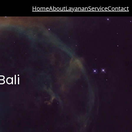
Home
About
Layanan
Service
Contact
Bali