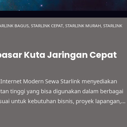
ARLINK BAGUS
, 
STARLINK CEPAT
, 
STARLINK MURAH
, 
STARLINK
pasar Kuta Jaringan Cepat
 Internet Modern Sewa Starlink menyediakan
atan tinggi yang bisa digunakan dalam berbagai
 sesuai untuk kebutuhan bisnis, proyek lapangan,
i dengan sistem yang fleksibel. Bahkan,
daerah terpencil, lokasi dengan sinyal lemah,