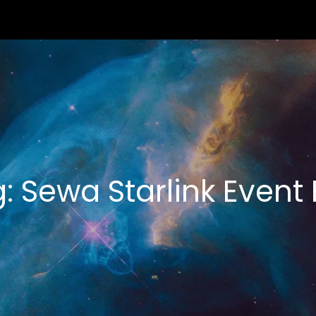
g:
Sewa Starlink Event 