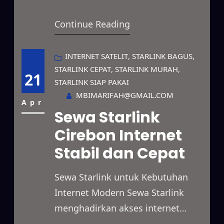
berkecepatan tinggi yang bisa
Continue Reading
digunakan dalam berbagai kondisi.
Selain itu, layanan ini mendukung
kebutuhan bisnis, proyek
INTERNET SATELIT
, 
STARLINK BAGUS
, 
STARLINK CEPAT
, 
STARLINK MURAH
, 
lapangan, event, hingga
21
STARLINK SIAP PAKAI
penggunaan pribadi dengan lebih
MBIMARIFAH@GMAIL.COM
fleksibel. Tidak hanya itu,
Apr
Sewa Starlink
jangkauannya juga mencakup area
Cirebon Internet
terpencil, lokasi dengan sinyal
Stabil dan Cepat
lemah, serta wilayah yang belum
terhubung jaringan fiber optik.…
Sewa Starlink untuk Kebutuhan
Internet Modern Sewa Starlink
menghadirkan akses internet
satelit berkecepatan tinggi yang