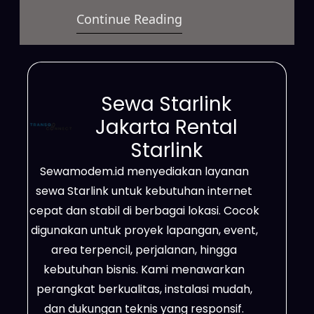
Continue Reading
dapat digunakan untuk berbagai
kebutuhan. Layanan ini
mendukung aktivitas bisnis,
proyek lapangan, event, hingga
Sewa Starlink
penggunaan pribadi. Selain itu,
Jakarta Rental
Starlink sangat efektif digunakan
Starlink
di daerah terpencil, lokasi dengan
Sewamodem.id menyediakan layanan
sinyal terbatas, area proyek,
sewa Starlink untuk kebutuhan internet
pertambangan, perkebunan, serta
cepat dan stabil di berbagai lokasi. Cocok
wilayah yang belum terjangkau
digunakan untuk proyek lapangan, event,
jaringan fiber…
area terpencil, perjalanan, hingga
kebutuhan bisnis. Kami menawarkan
perangkat berkualitas, instalasi mudah,
dan dukungan teknis yang responsif.