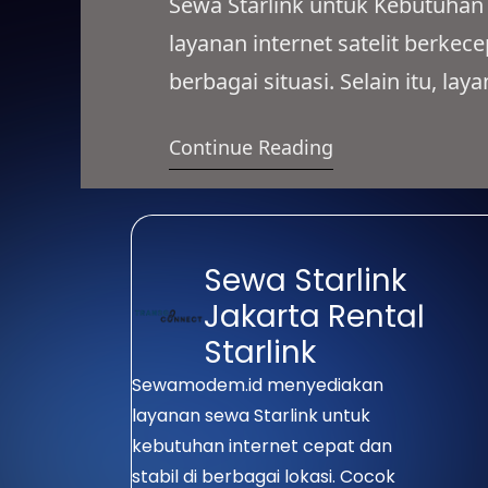
Sewa Starlink untuk Kebutuhan
layanan internet satelit berke
berbagai situasi. Selain itu, l
proyek lapangan, acara, hingga
Continue Reading
Jangkauannya pun mencakup dae
sampai wilayah yang belum terh
Sewa Starlink
Jakarta Rental
Starlink
Sewamodem.id menyediakan
layanan sewa Starlink untuk
kebutuhan internet cepat dan
stabil di berbagai lokasi. Cocok