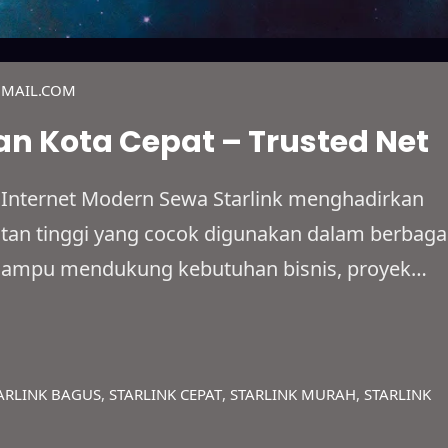
MAIL.COM
an Kota Cepat – Trusted Net
 Internet Modern Sewa Starlink menghadirkan
patan tinggi yang cocok digunakan dalam berbaga
ni mampu mendukung kebutuhan bisnis, proyek
naan pribadi dengan lebih fleksibel. Bahkan,
pencil, lokasi dengan sinyal lemah, sampai
ingan fiber optik. Berkat…
ARLINK BAGUS
, 
STARLINK CEPAT
, 
STARLINK MURAH
, 
STARLINK