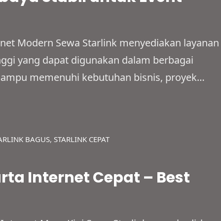
ernet Modern Sewa Starlink menyediakan layanan
tinggi yang dapat digunakan dalam berbagai
ni mampu memenuhi kebutuhan bisnis, proyek
naan pribadi secara fleksibel. Cakupan
a terpencil, lokasi dengan sinyal terbatas,
edia jaringan fiber optik. Dengan…
ARLINK BAGUS
, 
STARLINK CEPAT
rta Internet Cepat – Best