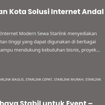
n Kota Solusi Internet Andal
 Internet Modern Sewa Starlink menyediakan
atan tinggi yang dapat digunakan di berbagai
ni mampu mendukung kebutuhan bisnis, proyek
naan pribadi secara fleksibel. Bahkan,
pencil, lokasi dengan sinyal lemah, hingga
ringan fiber optik. Dengan bantuan…
ARLINK BAGUS
, 
STARLINK CEPAT
, 
STARLINK MURAH
, 
STARLINK
baya Stabil untuk Event –