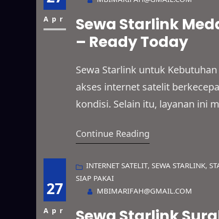
Apr
Sewa Starlink Meda
– Ready Today
Sewa Starlink untuk Kebutuhan
akses internet satelit berkecep
kondisi. Selain itu, layanan i
lapangan, event, hingga penggu
Continue Reading
jangkauannya mencakup area ter
wilayah yang belum memiliki ja
INTERNET SATELIT
, 
SEWA STARLINK
, 
ST
SIAP PAKAI
27
MBIMARIFAH@GMAIL.COM
Apr
Sewa Starlink Sura