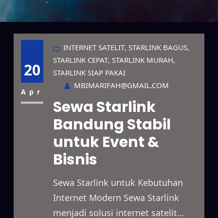
INTERNET SATELIT
, 
STARLINK BAGUS
, 
STARLINK CEPAT
, 
STARLINK MURAH
, 
20
STARLINK SIAP PAKAI
MBIMARIFAH@GMAIL.COM
Apr
Sewa Starlink
Bandung Stabil
untuk Event &
Bisnis
Sewa Starlink untuk Kebutuhan
Internet Modern Sewa Starlink
menjadi solusi internet satelit