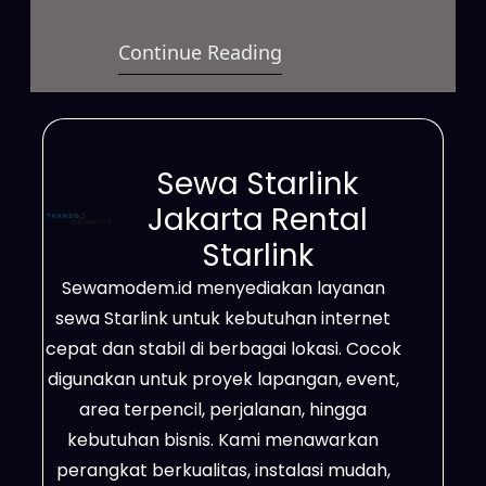
berkecepatan tinggi yang mampu
Continue Reading
memenuhi berbagai kebutuhan
modern. Layanan ini dapat
digunakan untuk aktivitas bisnis,
proyek lapangan, event, hingga
Sewa Starlink
penggunaan pribadi. Selain itu,
Jakarta Rental
Starlink sangat efektif menjangkau
Starlink
daerah terpencil, lokasi dengan
Sewamodem.id menyediakan layanan
sinyal terbatas, area
sewa Starlink untuk kebutuhan internet
pertambangan, perkebunan, serta
cepat dan stabil di berbagai lokasi. Cocok
wilayah yang belum terlayani
digunakan untuk proyek lapangan, event,
jaringan fiber…
area terpencil, perjalanan, hingga
kebutuhan bisnis. Kami menawarkan
perangkat berkualitas, instalasi mudah,