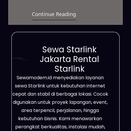
satelit berkecepatan tinggi yang
Continue Reading
dapat digunakan dalam berbagai
kondisi. Layanan ini mampu
mendukung kebutuhan bisnis,
proyek lapangan, event, hingga
Sewa Starlink
penggunaan pribadi secara
Jakarta Rental
fleksibel. Selain itu, jangkauannya
Starlink
luas hingga ke area terpencil,
Sewamodem.id menyediakan layanan
lokasi dengan sinyal terbatas,
sewa Starlink untuk kebutuhan internet
serta wilayah yang belum
cepat dan stabil di berbagai lokasi. Cocok
terhubung jaringan fiber optik.
digunakan untuk proyek lapangan, event,
Dengan…
area terpencil, perjalanan, hingga
kebutuhan bisnis. Kami menawarkan
perangkat berkualitas, instalasi mudah,