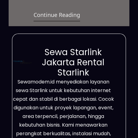
satelit berkecepatan tinggi yang
Continue Reading
dapat digunakan dalam berbagai
kondisi. Layanan ini mampu
mendukung kebutuhan bisnis,
proyek lapangan, event, hingga
Sewa Starlink
penggunaan pribadi secara
Jakarta Rental
fleksibel. Selain itu, jangkauannya
Starlink
luas hingga ke area terpencil,
Sewamodem.id menyediakan layanan
lokasi dengan sinyal terbatas,
sewa Starlink untuk kebutuhan internet
serta wilayah yang belum
cepat dan stabil di berbagai lokasi. Cocok
terhubung jaringan fiber optik.
digunakan untuk proyek lapangan, event,
Dengan…
area terpencil, perjalanan, hingga
kebutuhan bisnis. Kami menawarkan
perangkat berkualitas, instalasi mudah,