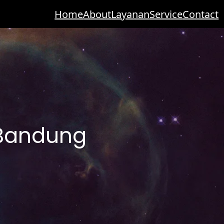
Home
About
Layanan
Service
Contact
l Bandung