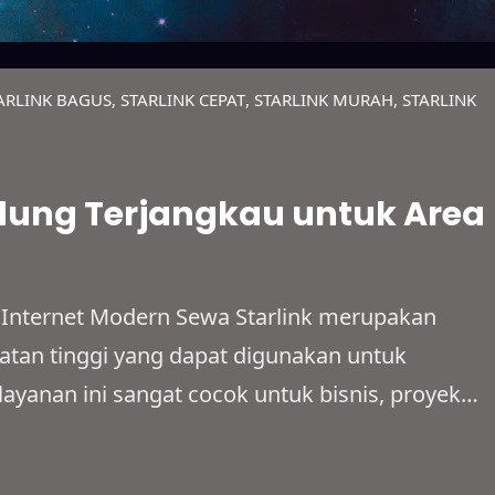
ARLINK BAGUS
, 
STARLINK CEPAT
, 
STARLINK MURAH
, 
STARLINK
dung Terjangkau untuk Area
 Internet Modern Sewa Starlink merupakan
epatan tinggi yang dapat digunakan untuk
 layanan ini sangat cocok untuk bisnis, proyek
naan pribadi dengan sistem sewa yang fleksibel
wilayah terpencil, area dengan sinyal lemah,