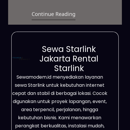
dengan koneksi cepat dan stabil
Continue Reading
untuk berbagai kebutuhan.
Layanan ini dapat digunakan untuk
bisnis, proyek lapangan, event,
hingga kebutuhan pribadi dengan
Sewa Starlink
sistem sewa yang fleksibel. Selain
Jakarta Rental
itu, jaringan Starlink mampu
Starlink
menjangkau area terpencil, lokasi
Sewamodem.id menyediakan layanan
minim sinyal, hingga wilayah yang
sewa Starlink untuk kebutuhan internet
belum tersedia jaringan…
cepat dan stabil di berbagai lokasi. Cocok
digunakan untuk proyek lapangan, event,
area terpencil, perjalanan, hingga
kebutuhan bisnis. Kami menawarkan
perangkat berkualitas, instalasi mudah,