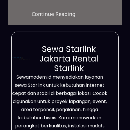
berbasis satelit yang dirancang
Continue Reading
untuk memberikan akses internet
cepat dan stabil di berbagai
kondisi. Layanan ini dapat
digunakan untuk kebutuhan
Sewa Starlink
bisnis, proyek lapangan, event,
Jakarta Rental
maupun penggunaan pribadi
Starlink
dengan sistem sewa yang
Sewamodem.id menyediakan layanan
fleksibel. Jangkauannya luas,
sewa Starlink untuk kebutuhan internet
mencakup wilayah terpencil, area
cepat dan stabil di berbagai lokasi. Cocok
dengan sinyal terbatas, hingga
digunakan untuk proyek lapangan, event,
lokasi…
area terpencil, perjalanan, hingga
kebutuhan bisnis. Kami menawarkan
perangkat berkualitas, instalasi mudah,