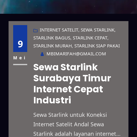
INTERNET SATELIT
, 
SEWA STARLINK
, 
STARLINK BAGUS
, 
STARLINK CEPAT
, 
9
STARLINK MURAH
, 
STARLINK SIAP PAKAI
MBIMARIFAH@GMAIL.COM
Mei
Sewa Starlink
Surabaya Timur
Internet Cepat
Industri
Sewa Starlink untuk Koneksi
Internet Satelit Andal Sewa
Starlink adalah layanan internet