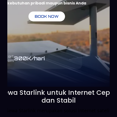
kebutuhan pribadi maupun bisnis Anda
BOOK NOW
Start
300
K/hari
From
Sewa Starlink untuk Internet Cepat
dan Stabil
Sewa Starlink merupakan solusi internet satelit