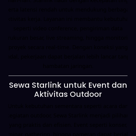
serta latensi rendah untuk mendukung berbagai
aktivitas kerja. Layanan ini membantu kebutuhan
seperti video conference, pengiriman data
berukuran besar, live streaming, hingga monitoring
proyek secara real-time. Dengan koneksi yang
andal, pekerjaan dapat berjalan lebih lancar tanpa
hambatan jaringan.
Sewa Starlink untuk Event dan
Aktivitas Outdoor
Untuk kebutuhan sementara seperti acara dan
kegiatan outdoor, Sewa Starlink menjadi pilihan
yang praktis dan efisien. Event seperti konser,
seminar, gathering, hingga pameran dapat berjalan