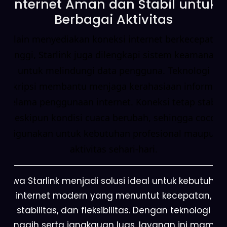
Internet Aman dan Stabil untuk
Berbagai Aktivitas
Selain menyediakan koneksi internet berkecepatan
tinggi, Starlink juga dilengkapi sistem keamanan
untuk melindungi data pengguna. Teknologi
enkripsi membantu menjaga kerahasiaan informasi
selama penggunaan internet. Koneksi tetap stabil
meskipun kondisi cuaca berubah, sehingga cocok
digunakan untuk kebutuhan profesional maupun
aktivitas sehari-hari.
Sewa Starlink menjadi solusi ideal untuk kebutuhan
internet modern yang menuntut kecepatan,
stabilitas, dan fleksibilitas. Dengan teknologi
canggih serta jangkauan luas, layanan ini mampu