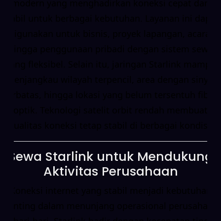
modern yang menghadirkan koneksi cepat dan
stabil untuk berbagai kebutuhan. Layanan ini dapat
digunakan untuk bisnis, proyek lapangan, acara,
hingga penggunaan pribadi dengan sistem sewa
yang fleksibel. Selain itu, jaringan Starlink mampu
menjangkau wilayah terpencil, area dengan sinyal
terbatas, hingga lokasi yang belum tersentuh fiber
optik. Teknologi satelit orbit rendah membuat
kualitas koneksi tetap stabil di berbagai kondisi.
Sewa Starlink untuk Mendukung
Aktivitas Perusahaan
Koneksi internet yang stabil menjadi kebutuhan
penting dalam menunjang operasional perusahaan
sehari-hari. Starlink hadir dengan kecepatan tinggi