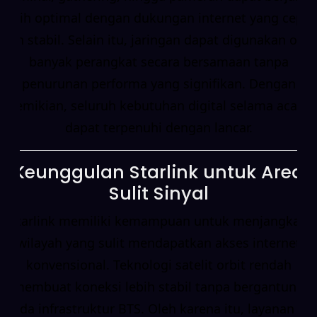
lebih optimal dengan dukungan internet yang cepat
dan stabil. Selain itu, jaringan dapat digunakan oleh
banyak perangkat secara bersamaan tanpa
penurunan performa yang signifikan. Dengan
demikian, seluruh kebutuhan digital selama acara
dapat terpenuhi dengan lancar.
Keunggulan Starlink untuk Area
Sulit Sinyal
Starlink memiliki kemampuan untuk menjangkau
wilayah yang sulit mendapatkan akses internet
konvensional. Teknologi satelit orbit rendah
membuat koneksi lebih stabil tanpa bergantung
pada infrastruktur BTS. Oleh karena itu, layanan ini