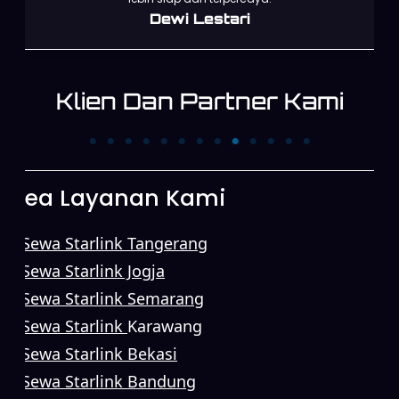
Dewi Lestari
Klien Dan Partner Kami
PT. Trans News
PT. First Media N
Corpora
Area Layanan Kami
Sewa Starlink Tangerang
Sewa Starlink Jogja
Sewa Starlink Semarang
Sewa Starlink
Karawang
Sewa Starlink Bekasi
Sewa Starlink Bandung