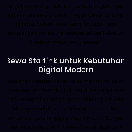
sangat cocok digunakan di daerah pegunungan,
pedalaman, area proyek, hingga lokasi terpencil
lainnya. Sistem sewa yang fleksibel juga
memudahkan pengguna menyesuaikan kebutuhan
internet sesuai penggunaan.
Sewa Starlink untuk Kebutuhan
Digital Modern
Kebutuhan internet cepat terus meningkat seiring
perkembangan teknologi digital di berbagai sektor.
Starlink menjadi solusi yang mendukung aktivitas di
bidang pendidikan, kesehatan, konstruksi,
pertambangan, hingga industri kreatif. Dengan
koneksi yang stabil, proses komunikasi dan