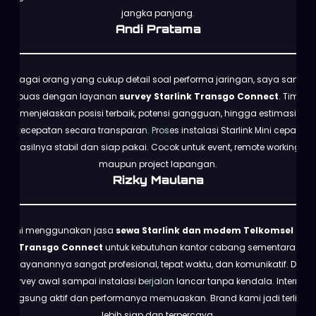
jangka panjang.
Andi Pratama
Sebagai orang yang cukup detail soal performa jaringan, saya sangat
puas dengan layanan
survey Starlink Transgo Connect
. Tim
menjelaskan posisi terbaik, potensi gangguan, hingga estimasi
kecepatan secara transparan. Proses instalasi Starlink Mini cepat,
hasilnya stabil dan siap pakai. Cocok untuk event, remote working,
maupun project lapangan.
Rizky Maulana
Kami menggunakan jasa
sewa Starlink dan modem Telkomsel dari
Transgo Connect
untuk kebutuhan kantor cabang sementara.
Pelayanannya sangat profesional, tepat waktu, dan komunikatif. Dari
survey awal sampai instalasi berjalan lancar tanpa kendala. Internet
langsung aktif dan performanya memuaskan. Brand kami jadi terlihat
lebih siap dan terpercaya.