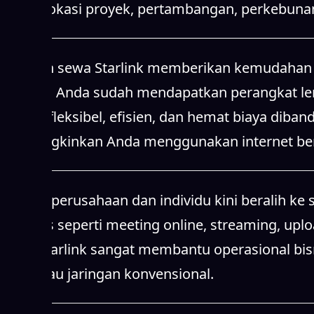
sinyal, lokasi proyek, pertambangan, perkebunan
Layanan sewa Starlink memberikan kemudahan b
Starlink, Anda sudah mendapatkan perangkat leng
karena fleksibel, efisien, dan hemat biaya diba
memungkinkan Anda menggunakan internet berke
Banyak perusahaan dan individu kini beralih ke 
aktivitas seperti meeting online, streaming, upl
Sewa Starlink sangat membantu operasional bisn
dijangkau jaringan konvensional.