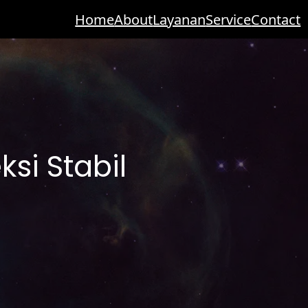
Home
About
Layanan
Service
Contact
si Stabil