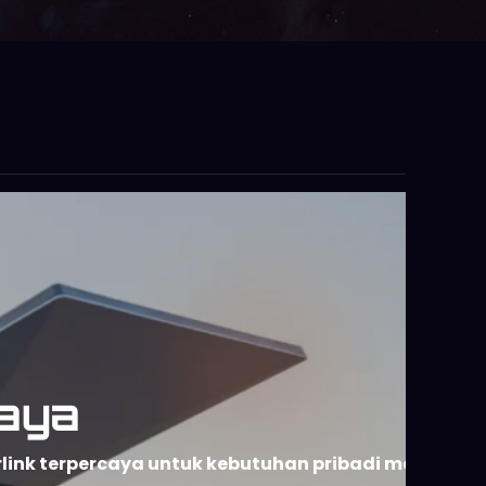
aya
rlink terpercaya untuk kebutuhan pribadi maupun