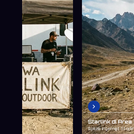
Starlink untuk 
Mendukung kerja rem
konsisten.