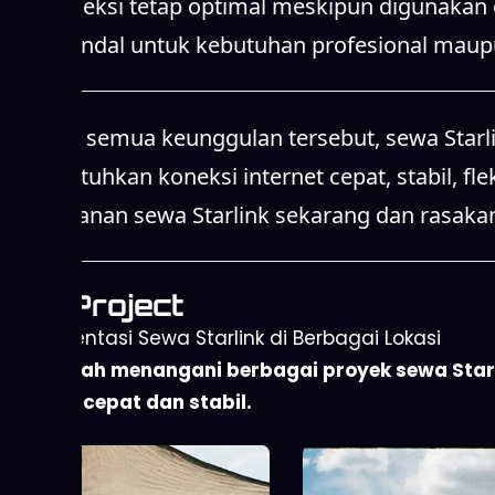
dan koneksi tetap optimal meskipun digunakan d
yang handal untuk kebutuhan profesional maupu
Dengan semua keunggulan tersebut, sewa Starlin
membutuhkan koneksi internet cepat, stabil, fle
Pilih layanan sewa Starlink sekarang dan rasaka
Our Project
Implementasi Sewa Starlink di Berbagai Lokasi
Kami telah menangani berbagai proyek sewa Starli
internet cepat dan stabil.