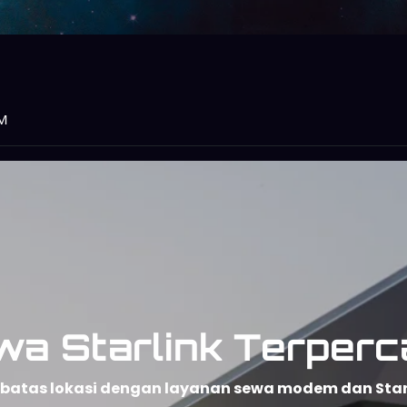
M
wa Starlink Terperc
npa batas lokasi dengan layanan sewa modem dan Sta