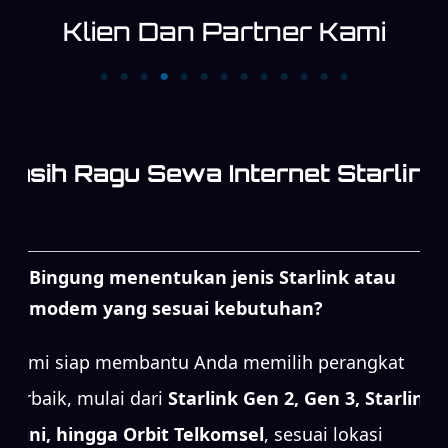
Klien Dan Partner Kami
PT. Cipta Megaswara
PT. KATAMEDIA
Televisi Kompas TV
INDONESIA
Masih Ragu Sewa Internet Starlink
Bingung menentukan jenis Starlink atau
modem yang sesuai kebutuhan?
Kami siap membantu Anda memilih perangkat
terbaik, mulai dari
Starlink Gen 2, Gen 3, Starlink
Mini, hingga Orbit Telkomsel
, sesuai lokasi