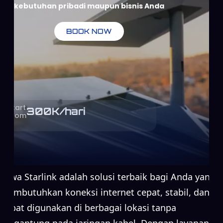
kebutuhan pribadi maupun bisnis Anda
BOOK NOW
Start
300
K/hari
From
Sewa Starlink adalah solusi terbaik bagi Anda yang
membutuhkan koneksi internet cepat, stabil, dan
dapat digunakan di berbagai lokasi tanpa
bergantung pada jaringan kabel. Dengan layanan