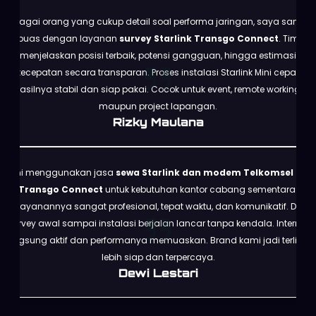
Sebagai orang yang cukup detail soal performa jaringan, saya sangat
puas dengan layanan
survey Starlink Transgo Connect
. Tim
menjelaskan posisi terbaik, potensi gangguan, hingga estimasi
kecepatan secara transparan. Proses instalasi Starlink Mini cepat,
hasilnya stabil dan siap pakai. Cocok untuk event, remote working,
maupun project lapangan.
Rizky Maulana
Kami menggunakan jasa
sewa Starlink dan modem Telkomsel dari
Transgo Connect
untuk kebutuhan kantor cabang sementara.
Pelayanannya sangat profesional, tepat waktu, dan komunikatif. Dari
survey awal sampai instalasi berjalan lancar tanpa kendala. Internet
langsung aktif dan performanya memuaskan. Brand kami jadi terlihat
lebih siap dan terpercaya.
Dewi Lestari