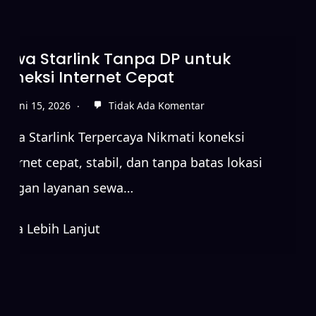
Sewa Starlink Tanpa DP untuk
Koneksi Internet Cepat
Juni 15, 2026
Tidak Ada Komentar
Sewa Starlink Terpercaya Nikmati koneksi
internet cepat, stabil, dan tanpa batas lokasi
dengan layanan sewa…
Baca Lebih Lanjut