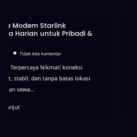
Sewa Starlink Tanpa DP untuk
Koneksi Internet Cepat
Juni 15, 2026
Tidak Ada Komentar
Sewa Starlink Terpercaya Nikmati koneksi
internet cepat, stabil, dan tanpa batas lokasi
dengan layanan sewa…
Baca Lebih Lanjut