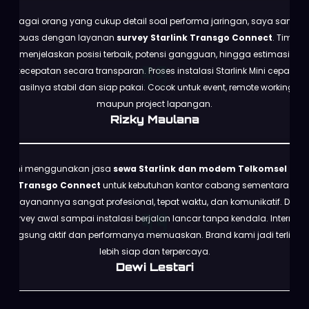
Sebagai orang yang cukup detail soal performa jaringan, saya sangat
puas dengan layanan
survey Starlink Transgo Connect
. Tim
menjelaskan posisi terbaik, potensi gangguan, hingga estimasi
kecepatan secara transparan. Proses instalasi Starlink Mini cepat,
hasilnya stabil dan siap pakai. Cocok untuk event, remote working,
maupun project lapangan.
Rizky Maulana
Kami menggunakan jasa
sewa Starlink dan modem Telkomsel dari
Transgo Connect
untuk kebutuhan kantor cabang sementara.
Pelayanannya sangat profesional, tepat waktu, dan komunikatif. Dari
survey awal sampai instalasi berjalan lancar tanpa kendala. Internet
langsung aktif dan performanya memuaskan. Brand kami jadi terlihat
lebih siap dan terpercaya.
Dewi Lestari