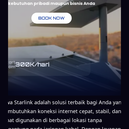
kebutuhan pribadi maupun bisnis Anda
BOOK NOW
Start
300
K/hari
From
Sewa Starlink adalah solusi terbaik bagi Anda yang
membutuhkan koneksi internet cepat, stabil, dan
dapat digunakan di berbagai lokasi tanpa
bergantung pada jaringan kabel. Dengan layanan