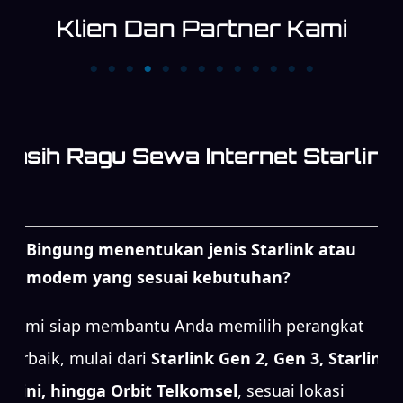
Klien Dan Partner Kami
PT. Cipta Megaswara
PT. KATAMEDIA
Televisi Kompas TV
INDONESIA
Masih Ragu Sewa Internet Starlink
Bingung menentukan jenis Starlink atau
modem yang sesuai kebutuhan?
Kami siap membantu Anda memilih perangkat
terbaik, mulai dari
Starlink Gen 2, Gen 3, Starlink
Mini, hingga Orbit Telkomsel
, sesuai lokasi