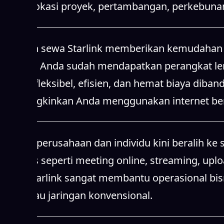
sinyal, lokasi proyek, pertambangan, perkebunan
Layanan sewa Starlink memberikan kemudahan b
Starlink, Anda sudah mendapatkan perangkat leng
karena fleksibel, efisien, dan hemat biaya diba
memungkinkan Anda menggunakan internet berke
Banyak perusahaan dan individu kini beralih ke 
aktivitas seperti meeting online, streaming, upl
Sewa Starlink sangat membantu operasional bisn
dijangkau jaringan konvensional.