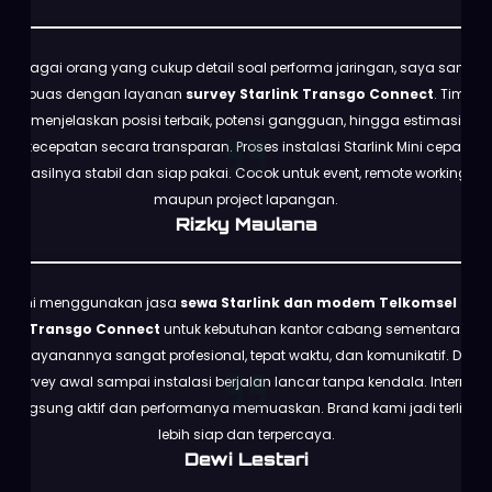
Sebagai orang yang cukup detail soal performa jaringan, saya sangat
puas dengan layanan
survey Starlink Transgo Connect
. Tim
menjelaskan posisi terbaik, potensi gangguan, hingga estimasi
kecepatan secara transparan. Proses instalasi Starlink Mini cepat,
hasilnya stabil dan siap pakai. Cocok untuk event, remote working,
maupun project lapangan.
Rizky Maulana
Kami menggunakan jasa
sewa Starlink dan modem Telkomsel dari
Transgo Connect
untuk kebutuhan kantor cabang sementara.
Pelayanannya sangat profesional, tepat waktu, dan komunikatif. Dari
survey awal sampai instalasi berjalan lancar tanpa kendala. Internet
langsung aktif dan performanya memuaskan. Brand kami jadi terlihat
lebih siap dan terpercaya.
Dewi Lestari