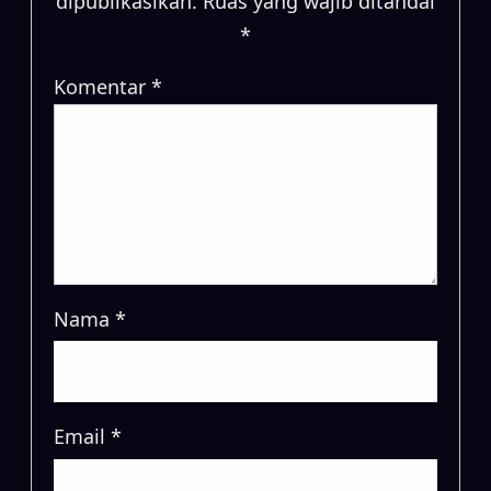
dipublikasikan.
Ruas yang wajib ditandai
*
Komentar
*
Nama
*
Email
*