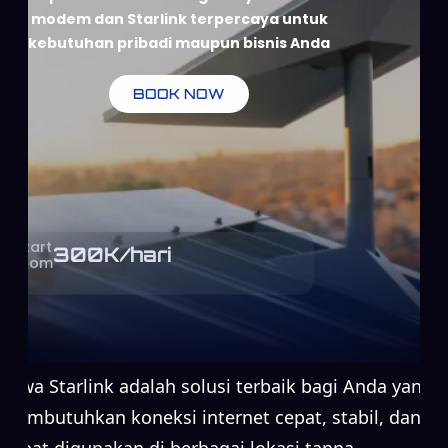
modem dan Starlink terpercaya untuk
kebutuhan pribadi maupun bisnis Anda
BOOK NOW
Start
300
K/hari
From
Sewa Starlink adalah solusi terbaik bagi Anda yang
membutuhkan koneksi internet cepat, stabil, dan
dapat digunakan di berbagai lokasi tanpa