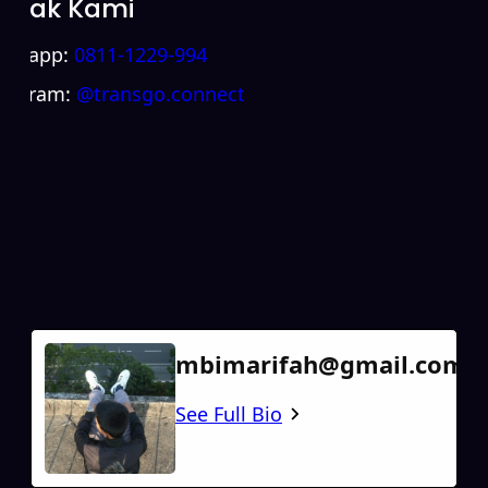
ntak Kami
atsapp:
0811-1229-994
stagram:
@transgo.connect
mbimarifah@gmail.com
See Full Bio