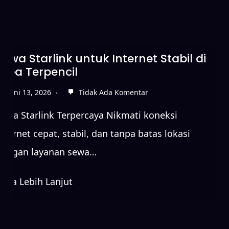
Sewa Starlink untuk Internet Stabil di
Area Terpencil
Juni 13, 2026
Tidak Ada Komentar
Sewa Starlink Terpercaya Nikmati koneksi
internet cepat, stabil, dan tanpa batas lokasi
dengan layanan sewa…
Baca Lebih Lanjut