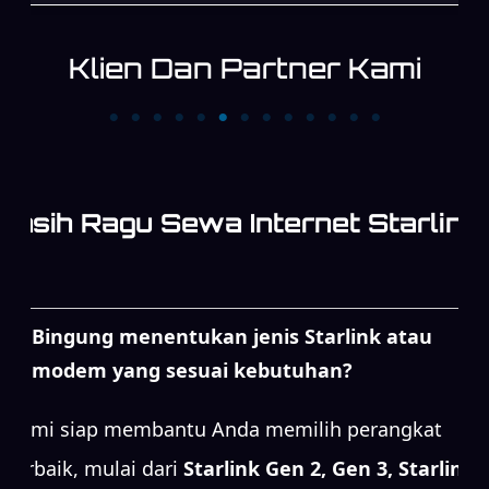
Klien Dan Partner Kami
PT Allgrand Power
PT. MARINDO UTAMA
Source Investment
PENATA KAWASAN
Masih Ragu Sewa Internet Starlink
Bingung menentukan jenis Starlink atau
modem yang sesuai kebutuhan?
Kami siap membantu Anda memilih perangkat
terbaik, mulai dari
Starlink Gen 2, Gen 3, Starlink