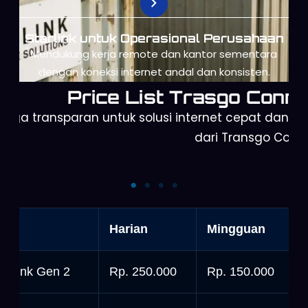
Starlink untuk Operasional Perusahaan
Mendukung kerja remote dan kantor sementara
dengan koneksi internet andal dan konsisten.
Price List Trasgo Conne
arga transparan untuk solusi internet cepat dan a
dari Transgo Conn
Orbit Telkomsel
Starlink Mini
nit
Harian
Mingguan
tarlink Gen 2
Rp. 250.000
Rp. 150.000