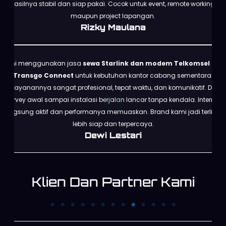
hasilnya stabil dan siap pakai. Cocok untuk event, remote working,
maupun project lapangan.
Rizky Maulana
Kami menggunakan jasa
sewa Starlink dan modem Telkomsel dari
Transgo Connect
untuk kebutuhan kantor cabang sementara.
Pelayanannya sangat profesional, tepat waktu, dan komunikatif. Dari
survey awal sampai instalasi berjalan lancar tanpa kendala. Internet
langsung aktif dan performanya memuaskan. Brand kami jadi terlihat
lebih siap dan terpercaya.
Dewi Lestari
Klien Dan Partner Kami
PT. Trans News
PT. XINYI
Corpora