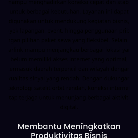
mampu menghadirkan koneksi cepat dan stabil
untuk berbagai kebutuhan. Layanan ini dapat
digunakan untuk mendukung kegiatan bisnis,
proyek lapangan, event, hingga penggunaan pribadi
dengan pilihan paket sewa yang fleksibel. Selain itu,
Starlink mampu menjangkau berbagai lokasi yang
belum memiliki akses internet yang optimal,
termasuk daerah terpencil dan wilayah dengan
kualitas sinyal yang rendah. Dengan dukungan
teknologi satelit orbit rendah, koneksi internet
tetap terjaga untuk menunjang berbagai aktivitas
digital.
Membantu Meningkatkan
Produktivitas Bisnis