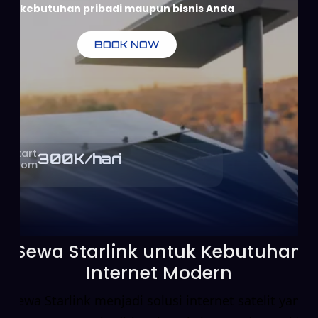
kebutuhan pribadi maupun bisnis Anda
BOOK NOW
Start
300
K/hari
From
Sewa Starlink untuk Kebutuhan
Internet Modern
Sewa Starlink menjadi solusi internet satelit yang