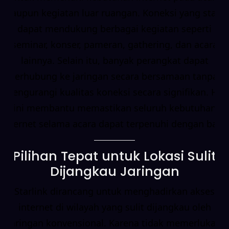
maupun kegiatan luar ruangan. Koneksi yang stabil
dapat mendukung berbagai kegiatan seperti
seminar, konser, pameran, gathering, dan acara
lainnya. Selain itu, banyak perangkat dapat
terhubung ke jaringan secara bersamaan tanpa
mengurangi kualitas koneksi secara signifikan. Hal
ini membantu memastikan seluruh kebutuhan
internet selama acara dapat terpenuhi dengan baik.
Pilihan Tepat untuk Lokasi Sulit
Dijangkau Jaringan
Starlink dirancang untuk menghadirkan akses
internet di wilayah yang sulit dijangkau oleh
jaringan konvensional. Karena tidak memerlukan