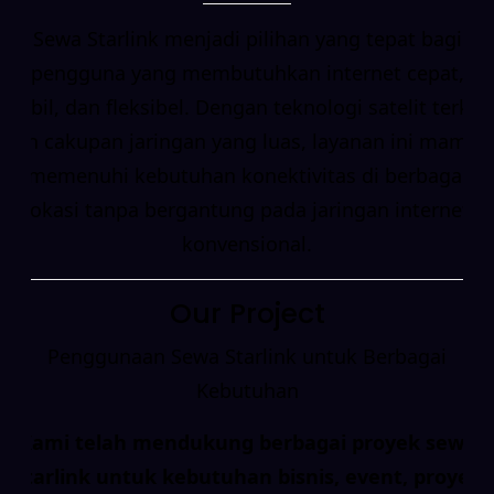
Sewa Starlink menjadi pilihan yang tepat bagi
pengguna yang membutuhkan internet cepat,
stabil, dan fleksibel. Dengan teknologi satelit terkini
dan cakupan jaringan yang luas, layanan ini mampu
memenuhi kebutuhan konektivitas di berbagai
lokasi tanpa bergantung pada jaringan internet
konvensional.
Our Project
Penggunaan Sewa Starlink untuk Berbagai
Kebutuhan
Kami telah mendukung berbagai proyek sewa
Starlink untuk kebutuhan bisnis, event, proyek