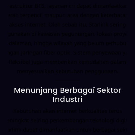
infrastruktur BTS, layanan ini dapat dimanfaatkan di
daerah terpencil maupun area dengan keterbatasan
akses internet. Oleh sebab itu, Starlink sering
digunakan di kawasan pegunungan, lokasi proyek,
pedalaman, hingga wilayah yang belum terhubung
dengan jaringan fiber optik. Sistem penyewaan yang
fleksibel juga memberikan kemudahan dalam
menyesuaikan kebutuhan penggunaan.
Menunjang Berbagai Sektor
Industri
Kebutuhan akan internet berkualitas terus
meningkat seiring perkembangan teknologi digital.
Starlink dapat dimanfaatkan untuk berbagai sektor