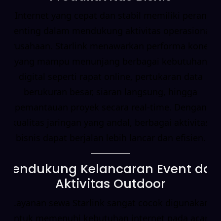
Internet yang cepat dan stabil memiliki peran
penting dalam mendukung aktivitas operasional
perusahaan. Starlink menawarkan performa koneksi
yang mampu menunjang berbagai kebutuhan
digital seperti rapat online, pertukaran data
berukuran besar, siaran langsung, hingga
pemantauan proyek secara real-time. Dengan
kualitas jaringan yang andal, berbagai aktivitas
bisnis dapat berjalan lebih lancar dan efisien.
Mendukung Kelancaran Event dan
Aktivitas Outdoor
Layanan sewa Starlink sangat cocok digunakan
untuk memenuhi kebutuhan internet pada acara