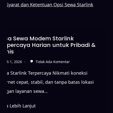
Syarat dan Ketentuan Opsi Sewa Starlink
Jasa Sewa Modem Starlink
Terpercaya Harian untuk Pribadi &
Bisnis
Juli 1, 2026
Tidak Ada Komentar
Sewa Starlink Terpercaya Nikmati koneksi
internet cepat, stabil, dan tanpa batas lokasi
dengan layanan sewa…
Baca Lebih Lanjut