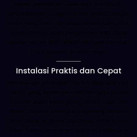
seperti pendidikan, kesehatan, konstruksi,
pertambangan, hingga industri kreatif. Dengan
koneksi yang stabil dan cepat, proses komunikasi,
kolaborasi tim, serta pengelolaan data dapat
dilakukan secara lebih efektif sehingga membantu
meningkatkan produktivitas.
Instalasi Praktis dan Cepat
Pemasangan perangkat Starlink dilakukan oleh
teknisi yang berpengalaman sehingga proses
instalasi dapat berlangsung secara cepat dan
efisien. Setelah perangkat terpasang, layanan
internet dapat langsung digunakan untuk berbagai
aktivitas. Sistem yang dirancang untuk bekerja pada