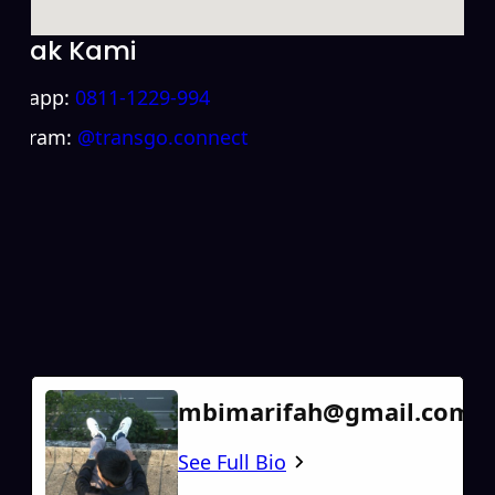
ntak Kami
atsapp:
0811-1229-994
stagram:
@transgo.connect
mbimarifah@gmail.com
See Full Bio