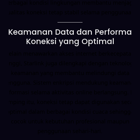
berbagai kondisi lingkungan membantu menjaga
kualitas koneksi tetap stabil selama penggunaan.
Keamanan Data dan Performa
Koneksi yang Optimal
Selain menawarkan akses internet berkecepatan
tinggi, Starlink juga dilengkapi dengan teknologi
keamanan yang membantu melindungi data
pengguna. Sistem enkripsi mendukung keamanan
informasi selama aktivitas online berlangsung. Di
samping itu, koneksi tetap dapat digunakan secara
optimal dalam berbagai kondisi cuaca sehingga
cocok untuk kebutuhan profesional maupun
penggunaan sehari-hari.