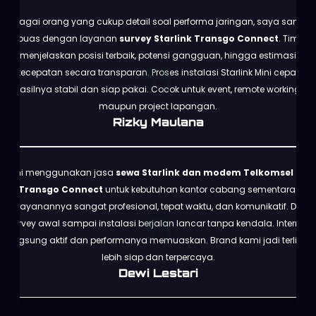
Sebagai orang yang cukup detail soal performa jaringan, saya sangat
puas dengan layanan
survey Starlink Transgo Connect
. Tim
menjelaskan posisi terbaik, potensi gangguan, hingga estimasi
kecepatan secara transparan. Proses instalasi Starlink Mini cepat,
hasilnya stabil dan siap pakai. Cocok untuk event, remote working,
maupun project lapangan.
Rizky Maulana
Kami menggunakan jasa
sewa Starlink dan modem Telkomsel dari
Transgo Connect
untuk kebutuhan kantor cabang sementara.
Pelayanannya sangat profesional, tepat waktu, dan komunikatif. Dari
survey awal sampai instalasi berjalan lancar tanpa kendala. Internet
langsung aktif dan performanya memuaskan. Brand kami jadi terlihat
lebih siap dan terpercaya.
Dewi Lestari