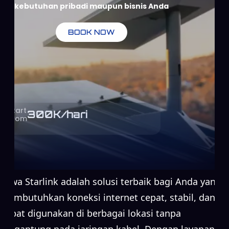
kebutuhan pribadi maupun bisnis Anda
BOOK NOW
Start
300
K/hari
From
Sewa Starlink adalah solusi terbaik bagi Anda yang
membutuhkan koneksi internet cepat, stabil, dan
dapat digunakan di berbagai lokasi tanpa
bergantung pada jaringan kabel. Dengan layanan