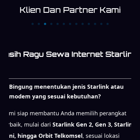
Klien Dan Partner Kami
PT. Cipta Megaswara
PT. KATAMEDIA
Televisi Kompas TV
INDONESIA
Masih Ragu Sewa Internet Starlink
Bingung menentukan jenis Starlink atau
modem yang sesuai kebutuhan?
Kami siap membantu Anda memilih perangkat
terbaik, mulai dari
Starlink Gen 2, Gen 3, Starlink
Mini, hingga Orbit Telkomsel
, sesuai lokasi