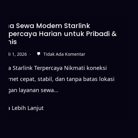
Sewa Starlink Tanpa DP untuk
Koneksi Internet Cepat
Juni 15, 2026
Tidak Ada Komentar
Sewa Starlink Terpercaya Nikmati koneksi
internet cepat, stabil, dan tanpa batas lokasi
dengan layanan sewa…
Baca Lebih Lanjut