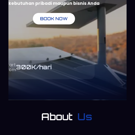
kebutuhan pribadi maupun bisnis Anda
BOOK NOW
Start
300
K/hari
From
About
Us