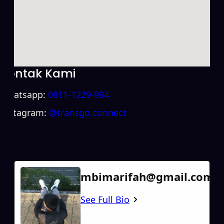
Kontak Kami
Whatsapp:
0811-1229-994
Instagram:
@transgo.connect
mbimarifah@gmail.com
See Full Bio