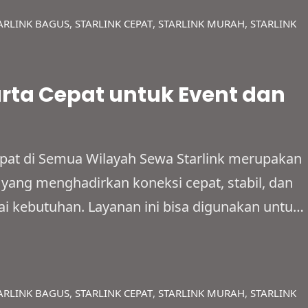
okasi dengan kualitas sinyal…
ARLINK BAGUS
, 
STARLINK CEPAT
, 
STARLINK MURAH
, 
STARLINK
arta Cepat untuk Event dan
epat di Semua Wilayah Sewa Starlink merupakan
n yang menghadirkan koneksi cepat, stabil, dan
i kebutuhan. Layanan ini bisa digunakan untuk
gan, event, hingga penggunaan pribadi dengan
lain itu, jaringannya mampu menjangkau wilayah
ingga…
ARLINK BAGUS
, 
STARLINK CEPAT
, 
STARLINK MURAH
, 
STARLINK