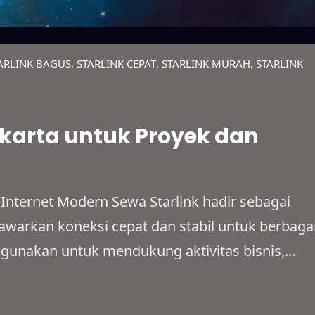
ARLINK BAGUS
, 
STARLINK CEPAT
, 
STARLINK MURAH
, 
STARLINK
akarta untuk Proyek dan
Internet Modern Sewa Starlink hadir sebagai
nawarkan koneksi cepat dan stabil untuk berbaga
igunakan untuk mendukung aktivitas bisnis,
garaan acara, maupun kebutuhan internet
wa yang fleksibel. Selain itu, Starlink mampu