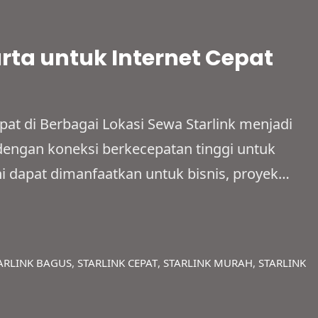
rta untuk Internet Cepat
pat di Berbagai Lokasi Sewa Starlink menjadi
n dengan koneksi berkecepatan tinggi untuk
i dapat dimanfaatkan untuk bisnis, proyek
gunaan pribadi dengan sistem sewa yang
nya mampu menjangkau area terpencil, lokasi
 wilayah yang belum memiliki…
ARLINK BAGUS
, 
STARLINK CEPAT
, 
STARLINK MURAH
, 
STARLINK