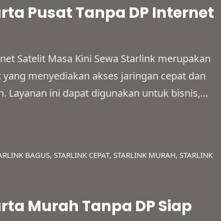
rta Pusat Tanpa DP Internet
rnet Satelit Masa Kini Sewa Starlink merupakan
lit yang menyediakan akses jaringan cepat dan
. Layanan ini dapat digunakan untuk bisnis,
a kebutuhan pribadi dengan sistem sewa yang
sangat luas, mencakup daerah terpencil, wilayah
ang…
ARLINK BAGUS
, 
STARLINK CEPAT
, 
STARLINK MURAH
, 
STARLINK
arta Murah Tanpa DP Siap