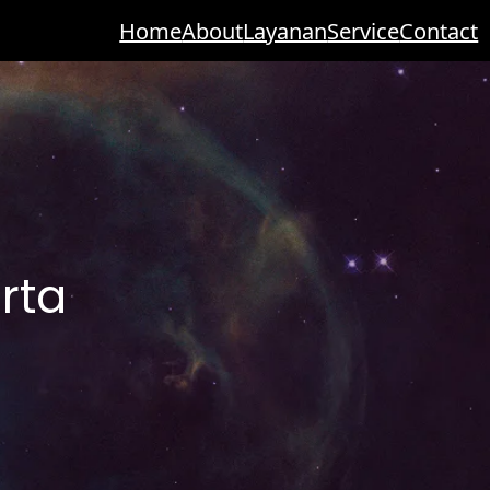
Home
About
Layanan
Service
Contact
rta