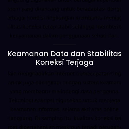
Sistem yang dirancang untuk beradaptasi dengan
berbagai kondisi lingkungan membantu menjaga
kualitas koneksi tetap stabil sehingga memberikan
kenyamanan dalam penggunaan sehari-hari.
Keamanan Data dan Stabilitas
Koneksi Terjaga
Selain menghadirkan internet berkecepatan tinggi,
Starlink juga dilengkapi dengan sistem keamanan
yang membantu melindungi data pengguna.
Teknologi enkripsi digunakan untuk menjaga
keamanan informasi selama aktivitas online
berlangsung. Di samping itu, kualitas koneksi tetap
dapat dipertahankan meskipun terjadi perubahan