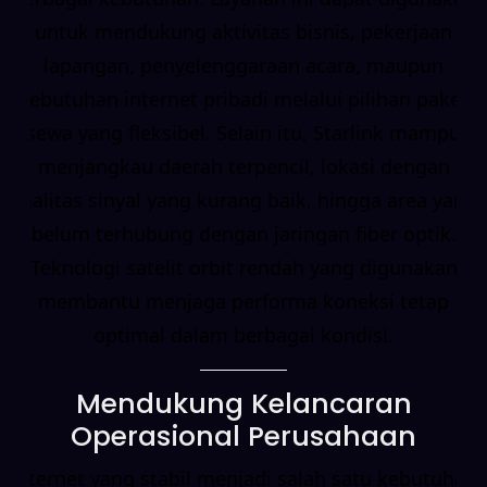
untuk mendukung aktivitas bisnis, pekerjaan
lapangan, penyelenggaraan acara, maupun
kebutuhan internet pribadi melalui pilihan paket
sewa yang fleksibel. Selain itu, Starlink mampu
menjangkau daerah terpencil, lokasi dengan
kualitas sinyal yang kurang baik, hingga area yang
belum terhubung dengan jaringan fiber optik.
Teknologi satelit orbit rendah yang digunakan
membantu menjaga performa koneksi tetap
optimal dalam berbagai kondisi.
Mendukung Kelancaran
Operasional Perusahaan
Internet yang stabil menjadi salah satu kebutuhan