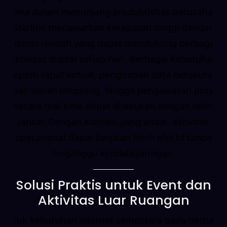
utama dalam menunjang produktivitas perusahaan.
Starlink menawarkan kecepatan tinggi dengan
latensi rendah yang dapat mendukung berbagai
aktivitas digital setiap hari. Berbagai kebutuhan
seperti rapat virtual, pengiriman data berukuran
besar, siaran langsung, hingga pengawasan proyek
secara real-time dapat dilakukan dengan lebih
lancar. Dengan koneksi yang andal, aktivitas
operasional dapat berjalan lebih efektif tanpa
terganggu kendala jaringan.
Solusi Praktis untuk Event dan
Aktivitas Luar Ruangan
Untuk kebutuhan internet sementara pada berbagai