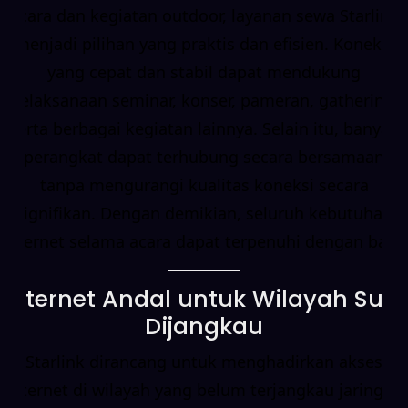
acara dan kegiatan outdoor, layanan sewa Starlink
menjadi pilihan yang praktis dan efisien. Koneksi
yang cepat dan stabil dapat mendukung
pelaksanaan seminar, konser, pameran, gathering,
serta berbagai kegiatan lainnya. Selain itu, banyak
perangkat dapat terhubung secara bersamaan
tanpa mengurangi kualitas koneksi secara
signifikan. Dengan demikian, seluruh kebutuhan
internet selama acara dapat terpenuhi dengan baik.
Internet Andal untuk Wilayah Sulit
Dijangkau
Starlink dirancang untuk menghadirkan akses
internet di wilayah yang belum terjangkau jaringan