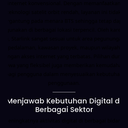
internet konvensional. Dengan memanfaatkan
teknologi satelit orbit rendah, layanan ini tidak
bergantung pada menara BTS sehingga tetap dapat
digunakan di berbagai lokasi terpencil. Oleh karena
itu, Starlink sangat sesuai untuk area pegunungan,
pedalaman, kawasan proyek, maupun wilayah
dengan akses internet yang terbatas. Pilihan durasi
sewa yang fleksibel juga memberikan kemudahan
bagi pengguna dalam menyesuaikan kebutuhan
penggunaan.
Menjawab Kebutuhan Digital di
Berbagai Sektor
Meningkatnya aktivitas digital di berbagai bidang