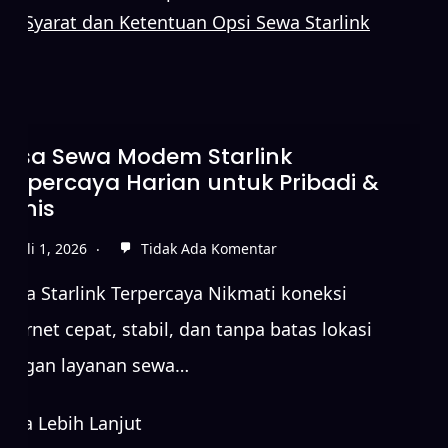
Syarat dan Ketentuan Opsi Sewa Starlink
Sewa Starlink Tanpa DP untuk
Koneksi Internet Cepat
Juni 15, 2026
Tidak Ada Komentar
Sewa Starlink Terpercaya Nikmati koneksi
internet cepat, stabil, dan tanpa batas lokasi
dengan layanan sewa…
Baca Lebih Lanjut