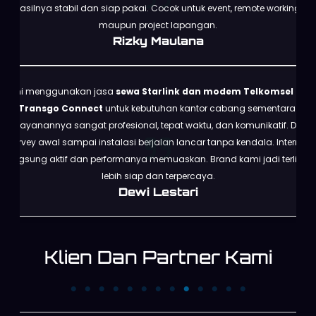
hasilnya stabil dan siap pakai. Cocok untuk event, remote working,
maupun project lapangan.
Rizky Maulana
Kami menggunakan jasa
sewa Starlink dan modem Telkomsel dari
Transgo Connect
untuk kebutuhan kantor cabang sementara.
Pelayanannya sangat profesional, tepat waktu, dan komunikatif. Dari
survey awal sampai instalasi berjalan lancar tanpa kendala. Internet
langsung aktif dan performanya memuaskan. Brand kami jadi terlihat
lebih siap dan terpercaya.
Dewi Lestari
Klien Dan Partner Kami
PT. Trans News
PT. First Media News
Corpora