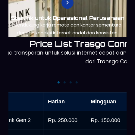
Starlink untuk Operasional Perusahaan
Mendukung kerja remote dan kantor sementara
dengan koneksi internet andal dan konsisten.
Price List Trasgo Conne
arga transparan untuk solusi internet cepat dan a
dari Transgo Conn
Starlink Mini
Starlink Gen 3
nit
Harian
Mingguan
tarlink Gen 2
Rp. 250.000
Rp. 150.000