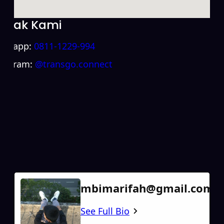
ntak Kami
atsapp:
0811-1229-994
stagram:
@transgo.connect
mbimarifah@gmail.com
See Full Bio