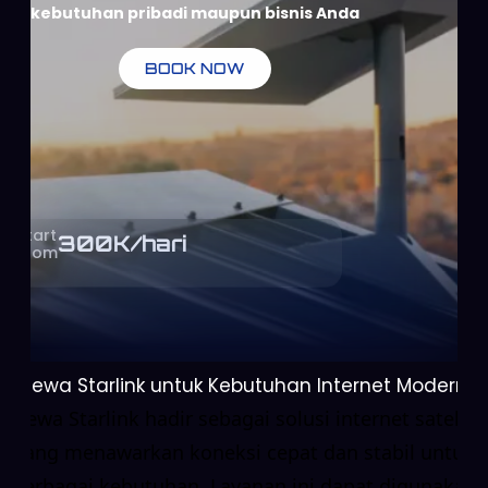
kebutuhan pribadi maupun bisnis Anda
BOOK NOW
Start
300
K/hari
From
Sewa Starlink untuk Kebutuhan Internet Modern
Sewa Starlink hadir sebagai solusi internet satelit
yang menawarkan koneksi cepat dan stabil untuk
berbagai kebutuhan. Layanan ini dapat digunakan