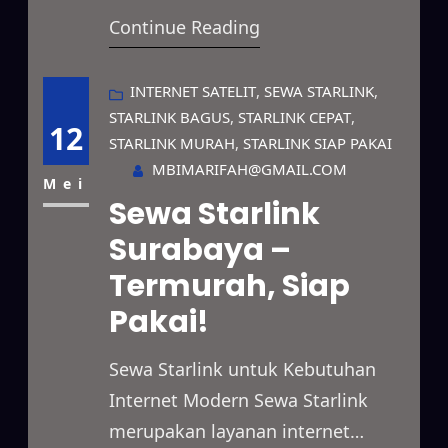
Continue Reading
cepat dan stabil untuk berbagai
kebutuhan. Layanan ini dapat
digunakan untuk bisnis, proyek
INTERNET SATELIT
, 
SEWA STARLINK
, 
STARLINK BAGUS
, 
STARLINK CEPAT
, 
lapangan, acara besar, hingga
12
STARLINK MURAH
, 
STARLINK SIAP PAKAI
penggunaan pribadi dengan
MBIMARIFAH@GMAIL.COM
sistem penyewaan yang fleksibel.
Mei
Sewa Starlink
Jaringan Starlink mampu
Surabaya –
menjangkau wilayah terpencil,
Termurah, Siap
area dengan keterbatasan sinyal,
serta lokasi yang belum…
Pakai!
Sewa Starlink untuk Kebutuhan
Internet Modern Sewa Starlink
merupakan layanan internet