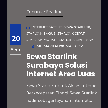
internet satelit yang menawarkan
Continue Reading
akses internet berkecepatan tinggi
dengan koneksi yang stabil di
berbagai kondisi. Layanan ini
INTERNET SATELIT
, 
SEWA STARLINK
, 
STARLINK BAGUS
, 
STARLINK CEPAT
, 
dapat dimanfaatkan untuk
20
STARLINK MURAH
, 
STARLINK SIAP PAKAI
kebutuhan perusahaan, pekerjaan
MBIMARIFAH@GMAIL.COM
lapangan, penyelenggaraan acara,
Mei
Sewa Starlink
hingga penggunaan pribadi
Surabaya Solusi
dengan pilihan masa sewa yang
Internet Area Luas
fleksibel. Selain itu, Starlink
mampu menjangkau daerah
Sewa Starlink untuk Akses Internet
yang…
Berkecepatan Tinggi Sewa Starlink
hadir sebagai layanan internet
satelit modern dengan koneksi