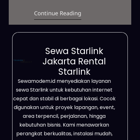
berbasis satelit dengan kecepatan
Continue Reading
tinggi yang dapat digunakan untuk
berbagai kebutuhan. Layanan ini
sangat cocok untuk bisnis, proyek
lapangan, event, hingga
Sewa Starlink
kebutuhan pribadi dengan sistem
Jakarta Rental
sewa yang fleksibel. Jaringannya
Starlink
mampu menjangkau wilayah
Sewamodem.id menyediakan layanan
terpencil, area dengan sinyal
sewa Starlink untuk kebutuhan internet
lemah, serta lokasi yang belum
cepat dan stabil di berbagai lokasi. Cocok
terjangkau jaringan fiber…
digunakan untuk proyek lapangan, event,
area terpencil, perjalanan, hingga
kebutuhan bisnis. Kami menawarkan
perangkat berkualitas, instalasi mudah,