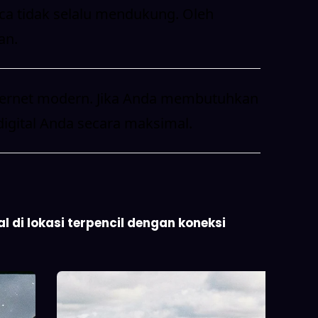
aca tidak selalu mendukung. Oleh
an.
nternet modern. Jika Anda membutuhkan
 digital Anda secara maksimal.
 di lokasi terpencil dengan koneksi