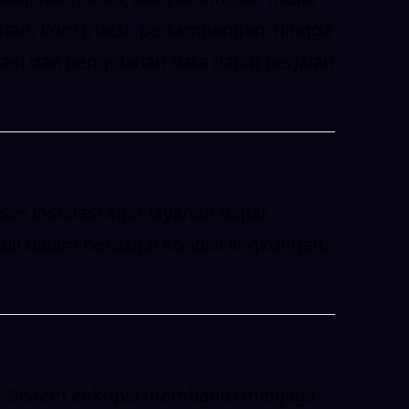
atan, konstruksi, pertambangan, hingga
si dan pengolahan data dapat berjalan
es instalasi agar layanan dapat
bil dalam berbagai kondisi lingkungan.
. Sistem enkripsi membantu menjaga