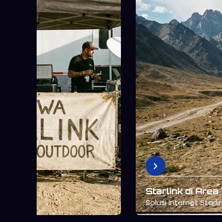
Starlink untuk 
Mendukung kerja rem
konsisten.