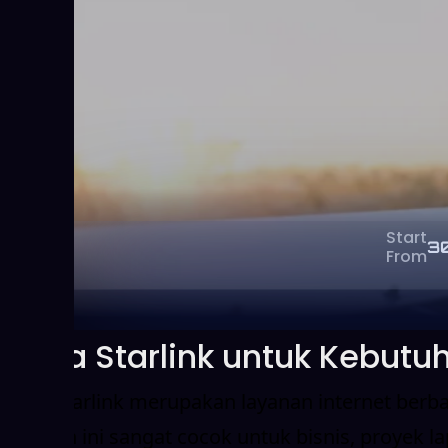
Start
3
From
Sewa Starlink untuk Kebutu
Sewa Starlink merupakan layanan internet berba
Layanan ini sangat cocok untuk bisnis, proyek l