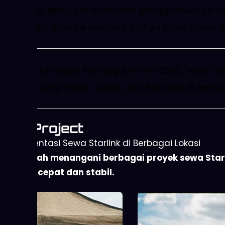
informasi tetap aman selama penggunaan. Di sisi
karena itu, Starlink menjadi pilihan tepat unt
Dengan berbagai keunggulan tersebut, Sewa Sta
koneksi yang cepat, stabil, dan fleksibel di berb
Our Project
Implementasi Sewa Starlink di Berbagai Lokasi
Kami telah menangani berbagai proyek sewa Starli
internet cepat dan stabil.