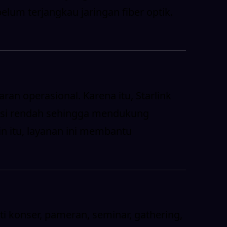
lum terjangkau jaringan fiber optik.
ran operasional. Karena itu, Starlink
tensi rendah sehingga mendukung
in itu, layanan ini membantu
ti konser, pameran, seminar, gathering,