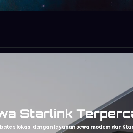
wa Starlink Terperc
npa batas lokasi dengan layanan sewa modem dan Sta