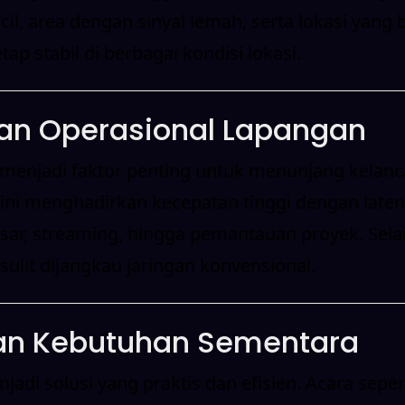
 area dengan sinyal lemah, serta lokasi yang be
tap stabil di berbagai kondisi lokasi.
 dan Operasional Lapangan
l menjadi faktor penting untuk menunjang kelanca
gi ini menghadirkan kecepatan tinggi dengan la
besar, streaming, hingga pemantauan proyek. Sela
sulit dijangkau jaringan konvensional.
 dan Kebutuhan Sementara
adi solusi yang praktis dan efisien. Acara seper