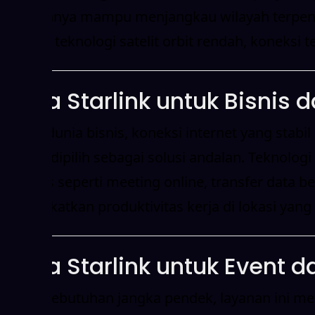
Jaringannya mampu menjangkau wilayah terpencil,
Dengan teknologi satelit orbit rendah, koneksi te
Sewa Starlink untuk Bisnis
Dalam dunia bisnis, koneksi internet yang stabi
banyak dipilih sebagai solusi andalan. Teknolo
aktivitas seperti meeting online, transfer data 
meningkatkan produktivitas kerja di lokasi yang 
Sewa Starlink untuk Event
Untuk kebutuhan jangka pendek, layanan ini menj