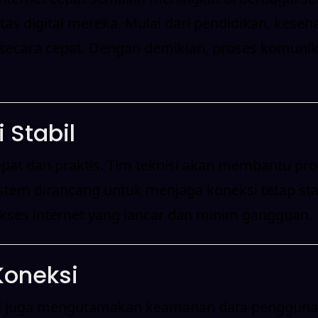
s digital mereka. Mulai dari pendidikan, keseh
ecara cepat. Dengan demikian, proses komunika
 Stabil
at dan praktis. Tim teknisi akan membantu pros
istem dirancang untuk menjaga koneksi tetap sta
ses internet yang lancar dan minim gangguan.
oneksi
ini juga mengutamakan keamanan data pengguna