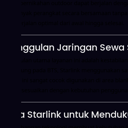
hingga pernikahan outdoor dapat berjalan dengan 
oleh banyak perangkat secara bersamaan tanpa 
tetap berjalan optimal dari awal hingga selesai.
Keunggulan Jaringan Sewa S
Keunggulan utama layanan ini adalah kestabilan
bergantung pada BTS, Starlink menggunakan sate
layanan ini sangat cocok digunakan di area blan
dapat disesuaikan dengan kebutuhan pengguna
Sewa Starlink untuk Menduk
Perkembangan teknologi membuat kebutuhan inte