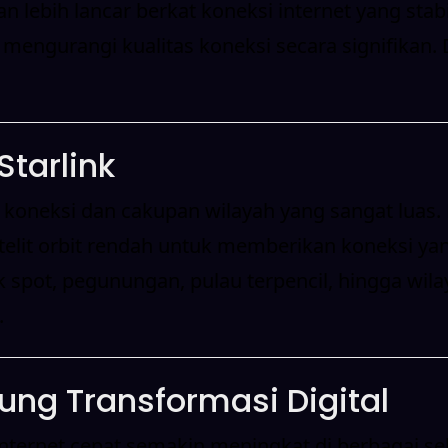
lebih lancar berkat koneksi internet yang stabil
mengurangi kualitas koneksi secara signifikan.
tarlink
 koneksi dan cakupan wilayah yang sangat luas.
lit orbit rendah untuk memberikan koneksi yang 
k spot, pegunungan, pulau terpencil, hingga wila
.
ung Transformasi Digital
rnet cepat semakin meningkat di berbagai sekto