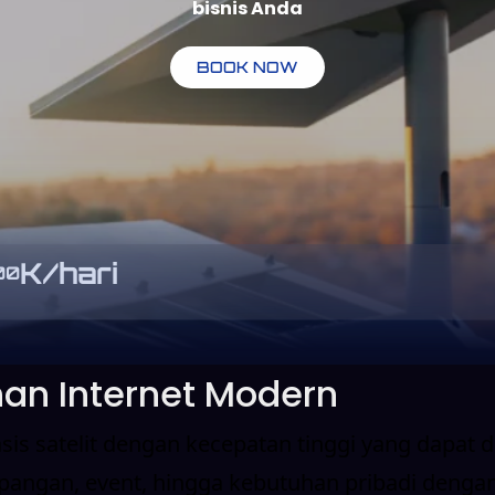
bisnis Anda
BOOK NOW
K/hari
00
han Internet Modern
sis satelit dengan kecepatan tinggi yang dapat
apangan, event, hingga kebutuhan pribadi dengan