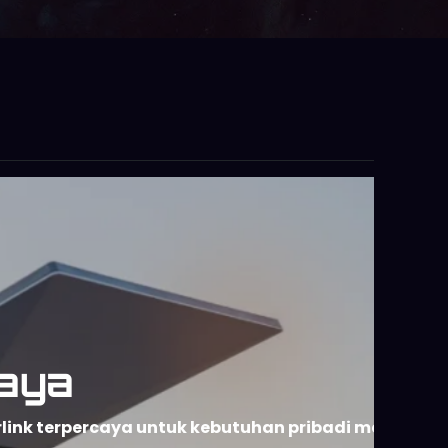
aya
rlink terpercaya untuk kebutuhan pribadi maupun