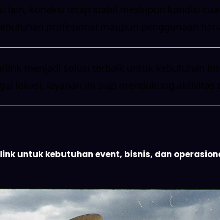
 lain, koneksi tetap stabil meskipun kondisi cu
uk kebutuhan profesional maupun penggunaan hari
rlink menjadi solusi terbaik untuk kebutuhan i
agai lokasi, layanan ini siap mendukung aktivitas
nk untuk kebutuhan event, bisnis, dan operasional