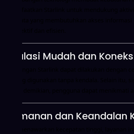
memanfaatkan Starlink untuk mendukung aktivita
pariwisata yang membutuhkan akses informasi s
lebih efektif dan efisien.
Instalasi Mudah dan Koneksi
Pemasangan Starlink dapat dilakukan dengan cep
langsung digunakan tanpa kendala. Selain itu, s
Dengan demikian, pengguna dapat menikmati ak
Keamanan dan Keandalan K
Selain menawarkan kecepatan tinggi, layanan 