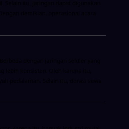
. Selain itu, jaringan dapat digunakan
 Dengan demikian, operasional acara
 Berbeda dengan jaringan seluler yang
lebih konsisten. Oleh karena itu,
yah pedalaman. Selain itu, durasi sewa
r. Karena itu, banyak industri mulai