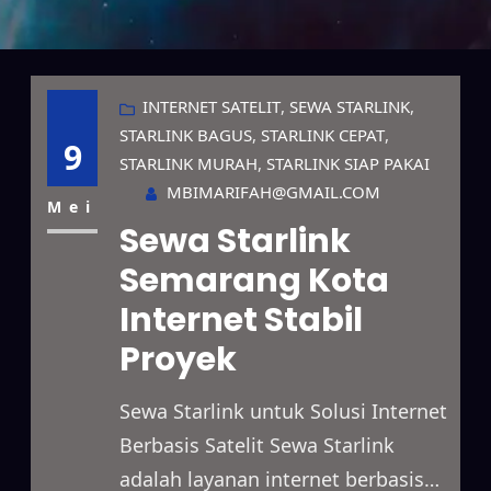
INTERNET SATELIT
, 
SEWA STARLINK
, 
STARLINK BAGUS
, 
STARLINK CEPAT
, 
9
STARLINK MURAH
, 
STARLINK SIAP PAKAI
MBIMARIFAH@GMAIL.COM
Mei
Sewa Starlink
Semarang Kota
Internet Stabil
Proyek
Sewa Starlink untuk Solusi Internet
Berbasis Satelit Sewa Starlink
adalah layanan internet berbasis