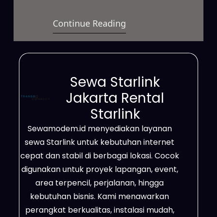
satelit yang menyediakan koneksi
Continue Reading
cepat dan stabil untuk berbagai
kebutuhan. Layanan ini dapat
digunakan untuk bisnis, proyek
lapangan, event, maupun
Sewa Starlink
penggunaan pribadi dengan
Jakarta Rental
sistem sewa yang fleksibel.
Starlink
Jaringannya mampu menjangkau
Sewamodem.id menyediakan layanan
wilayah terpencil, area dengan
sewa Starlink untuk kebutuhan internet
sinyal terbatas, serta lokasi yang
cepat dan stabil di berbagai lokasi. Cocok
belum memiliki akses…
digunakan untuk proyek lapangan, event,
area terpencil, perjalanan, hingga
kebutuhan bisnis. Kami menawarkan
perangkat berkualitas, instalasi mudah,