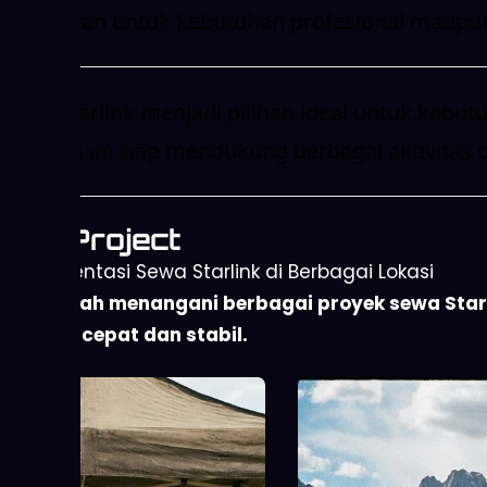
digunakan untuk kebutuhan profesional maupun 
Sewa Starlink menjadi pilihan ideal untuk kebut
Layanan ini siap mendukung berbagai aktivitas d
Our Project
Implementasi Sewa Starlink di Berbagai Lokasi
Kami telah menangani berbagai proyek sewa Starli
internet cepat dan stabil.