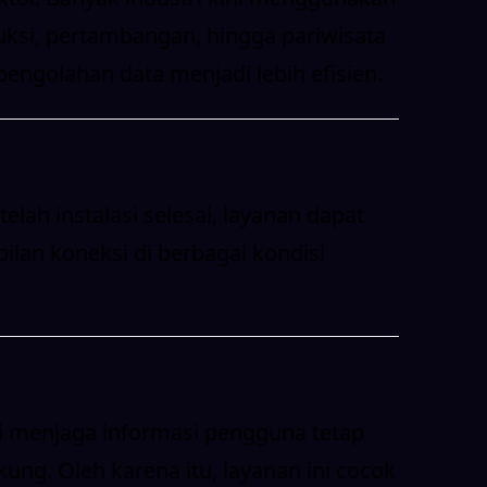
ruksi, pertambangan, hingga pariwisata
engolahan data menjadi lebih efisien.
ah instalasi selesai, layanan dapat
lan koneksi di berbagai kondisi
ini menjaga informasi pengguna tetap
ng. Oleh karena itu, layanan ini cocok