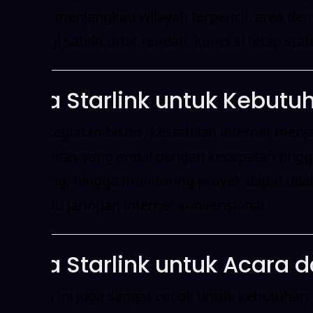
mampu menjangkau wilayah terpencil, area denga
teknologi satelit orbit rendah, koneksi tetap stab
Sewa Starlink untuk Kebutu
Dalam kegiatan bisnis, kestabilan internet menja
konektivitas yang andal dengan kecepatan tinggi 
streaming, hingga monitoring proyek dapat dila
dijangkau jaringan internet konvensional.
Sewa Starlink untuk Acara
Layanan ini juga sangat cocok untuk kebutuhan 