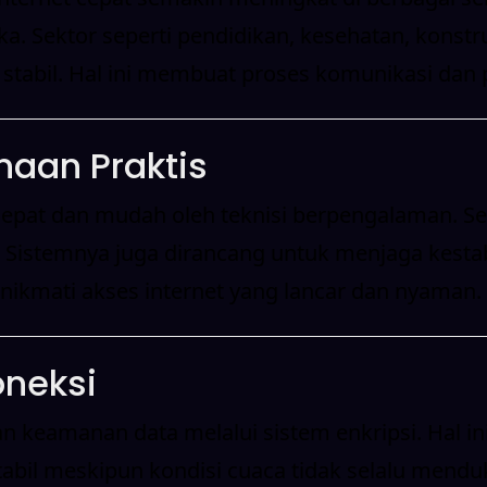
ka. Sektor seperti pendidikan, kesehatan, konst
stabil. Hal ini membuat proses komunikasi dan p
naan Praktis
pat dan mudah oleh teknisi berpengalaman. Setel
Sistemnya juga dirancang untuk menjaga kestabi
ikmati akses internet yang lancar dan nyaman.
oneksi
kan keamanan data melalui sistem enkripsi. Hal 
bil meskipun kondisi cuaca tidak selalu menduku