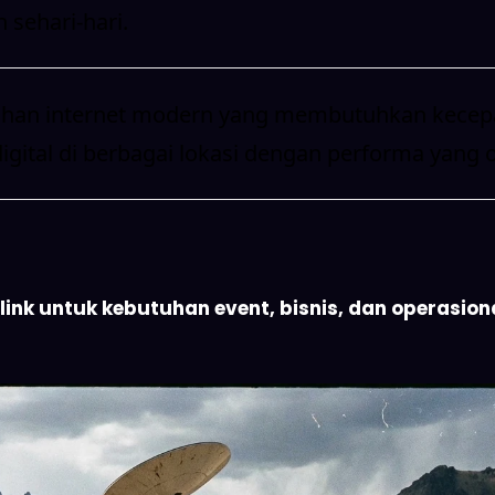
sehari-hari.
uhan internet modern yang membutuhkan kecepatan
igital di berbagai lokasi dengan performa yang 
nk untuk kebutuhan event, bisnis, dan operasional