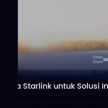
Start
3
From
Sewa Starlink untuk Solusi In
Sewa Starlink adalah layanan internet berbasis 
ini dapat digunakan untuk bisnis, proyek lapan