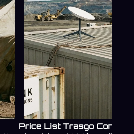
Starlink untuk Operasional
Perusahaan
Mendukung kerja remote dan kant
sementara dengan koneksi intern
andal dan konsisten.
Price List Trasgo Connect