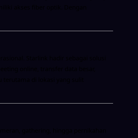
liki akses fiber optik. Dengan
sional. Starlink hadir sebagai solusi
eting online, transfer data besar,
terutama di lokasi yang sulit
ameran, gathering, hingga pernikahan