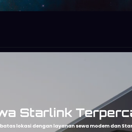
wa Starlink Terperc
npa batas lokasi dengan layanan sewa modem dan Sta