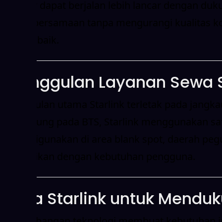
outdoor dapat berjalan lebih lancar dengan duku
secara bersamaan tanpa mengurangi kualitas ko
dengan baik.
Keunggulan Layanan Sewa S
Keunggulan utama Starlink terletak pada jangkaua
bergantung pada BTS, Starlink menggunakan sate
cocok digunakan di area blank spot, daerah pegu
disesuaikan dengan kebutuhan pengguna.
Sewa Starlink untuk Menduk
Perkembangan teknologi membuat kebutuhan int