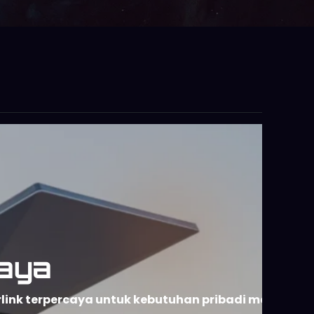
aya
rlink terpercaya untuk kebutuhan pribadi maupun