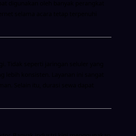
dapat digunakan oleh banyak perangkat
rnet selama acara tetap terpenuhi
. Tidak seperti jaringan seluler yang
 lebih konsisten. Layanan ini sangat
an. Selain itu, durasi sewa dapat
tor. Banyak industri kini menggunakan