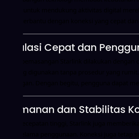
Starlink untuk mendukung aktivitas digital mere
sangat terbantu dengan koneksi yang cepat dan 
Instalasi Cepat dan Penggu
Proses pemasangan Starlink dilakukan dengan ce
langsung digunakan tanpa prosedur yang rumit. 
lingkungan. Dengan begitu, pengguna dapat men
Keamanan dan Stabilitas K
Selain kecepatan tinggi, Starlink juga memberi
aman selama penggunaan. Koneksi juga tetap sta