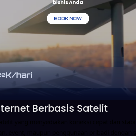
bisnis Anda
BOOK NOW
K/hari
00
ternet Berbasis Satelit
satelit yang menyediakan koneksi cepat dan stab
gan, event, maupun penggunaan pribadi dengan s