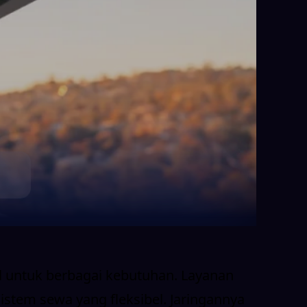
il untuk berbagai kebutuhan. Layanan
istem sewa yang fleksibel. Jaringannya