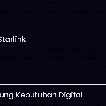
ngan koneksi yang stabil. Selain itu, jaringan 
neksi. Dengan demikian, seluruh kebutuhan inte
tarlink
n yang luas serta kestabilan koneksi yang tinggi
lit orbit rendah untuk memberikan koneksi yang
nungan, pulau terpencil, hingga wilayah pedalam
ung Kebutuhan Digital
ernet cepat semakin meningkat di berbagai sek