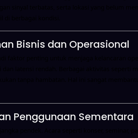
n sinyal terbatas, serta lokasi yang belum memi
il di berbagai kondisi.
han Bisnis dan Operasional
di faktor penting untuk menjaga kelancaran opera
dan latensi rendah. Berbagai aktivitas seperti me
kukan tanpa hambatan. Hal ini sangat membantu 
 dan Penggunaan Sementara
jangka pendek. Acara seperti konser, seminar, p