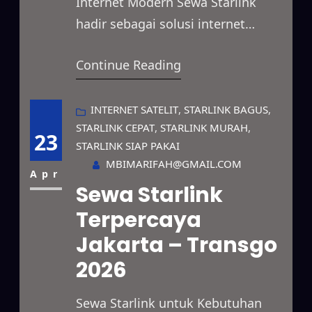
Internet Modern Sewa Starlink
hadir sebagai solusi internet
satelit yang menawarkan koneksi
Continue Reading
cepat dan stabil untuk berbagai
kebutuhan. Layanan ini dapat
digunakan untuk mendukung
INTERNET SATELIT
, 
STARLINK BAGUS
, 
STARLINK CEPAT
, 
STARLINK MURAH
, 
aktivitas bisnis, pekerjaan
23
STARLINK SIAP PAKAI
lapangan, penyelenggaraan acara,
MBIMARIFAH@GMAIL.COM
maupun kebutuhan internet
Apr
Sewa Starlink
pribadi melalui pilihan paket sewa
Terpercaya
yang fleksibel. Selain itu, Starlink
Jakarta – Transgo
mampu menjangkau daerah
terpencil, lokasi dengan kualitas
2026
sinyal…
Sewa Starlink untuk Kebutuhan