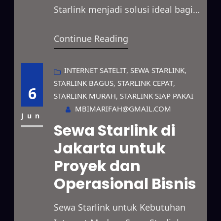
Starlink menjadi solusi ideal bagi
pengguna yang membutuhkan
Continue Reading
akses internet dengan kecepatan
tinggi dan koneksi yang stabil.
Layanan internet satelit ini dapat
INTERNET SATELIT
, 
SEWA STARLINK
, 
STARLINK BAGUS
, 
STARLINK CEPAT
, 
dimanfaatkan untuk berbagai
6
STARLINK MURAH
, 
STARLINK SIAP PAKAI
kebutuhan, mulai dari operasional
MBIMARIFAH@GMAIL.COM
perusahaan, proyek di lapangan,
Jun
Sewa Starlink di
penyelenggaraan acara, hingga
Jakarta untuk
penggunaan pribadi. Selain
Proyek dan
menyediakan pilihan durasi sewa
yang fleksibel, Starlink…
Operasional Bisnis
Sewa Starlink untuk Kebutuhan