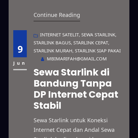
yang mampu menghadirkan
Continue Reading
koneksi cepat dan stabil untuk
berbagai kebutuhan. Layanan ini
dapat digunakan untuk
INTERNET SATELIT
, 
SEWA STARLINK
, 
STARLINK BAGUS
, 
STARLINK CEPAT
, 
mendukung kegiatan bisnis,
9
STARLINK MURAH
, 
STARLINK SIAP PAKAI
proyek lapangan, event, hingga
MBIMARIFAH@GMAIL.COM
penggunaan pribadi dengan
Jun
Sewa Starlink di
pilihan paket sewa yang fleksibel.
Bandung Tanpa
Selain itu, Starlink mampu
DP Internet Cepat
menjangkau berbagai lokasi yang
belum memiliki akses internet
Stabil
yang…
Sewa Starlink untuk Koneksi
Internet Cepat dan Andal Sewa