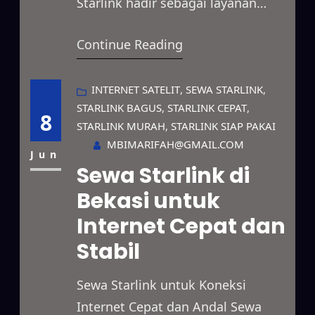
Starlink hadir sebagai layanan
internet satelit yang menawarkan
Continue Reading
akses internet berkecepatan tinggi
dengan koneksi yang stabil di
berbagai kondisi. Layanan ini
INTERNET SATELIT
, 
SEWA STARLINK
, 
STARLINK BAGUS
, 
STARLINK CEPAT
, 
dapat dimanfaatkan untuk
8
STARLINK MURAH
, 
STARLINK SIAP PAKAI
kebutuhan perusahaan, pekerjaan
MBIMARIFAH@GMAIL.COM
lapangan, penyelenggaraan acara,
Jun
Sewa Starlink di
hingga penggunaan pribadi
Bekasi untuk
dengan pilihan masa sewa yang
Internet Cepat dan
fleksibel. Selain itu, Starlink
mampu menjangkau daerah
Stabil
yang…
Sewa Starlink untuk Koneksi
Internet Cepat dan Andal Sewa