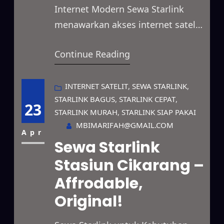
Internet Modern Sewa Starlink
menawarkan akses internet satelit
berkecepatan tinggi yang dapat
Continue Reading
digunakan di berbagai kondisi.
Layanan ini mendukung
kebutuhan bisnis, proyek
INTERNET SATELIT
, 
SEWA STARLINK
, 
STARLINK BAGUS
, 
STARLINK CEPAT
, 
lapangan, event, hingga
23
STARLINK MURAH
, 
STARLINK SIAP PAKAI
penggunaan pribadi secara
MBIMARIFAH@GMAIL.COM
fleksibel. Selain itu, jangkauannya
Apr
Sewa Starlink
mampu mencakup area terpencil,
Stasiun Cikarang –
lokasi dengan sinyal lemah, hingga
Affrodable,
wilayah yang belum terhubung
jaringan fiber optik. Berkat
Original!
teknologi satelit…