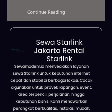
satelit yang menawarkan koneksi
Continue Reading
cepat dan stabil untuk berbagai
kebutuhan. Layanan ini dapat
digunakan untuk mendukung
aktivitas bisnis, pekerjaan
Sewa Starlink
lapangan, penyelenggaraan acara,
Jakarta Rental
maupun kebutuhan internet
Starlink
pribadi melalui pilihan paket sewa
Sewamodem.id menyediakan layanan
yang fleksibel. Selain itu, Starlink
sewa Starlink untuk kebutuhan internet
mampu menjangkau daerah
cepat dan stabil di berbagai lokasi. Cocok
terpencil, lokasi dengan kualitas
digunakan untuk proyek lapangan, event,
sinyal…
area terpencil, perjalanan, hingga
kebutuhan bisnis. Kami menawarkan
perangkat berkualitas, instalasi mudah,