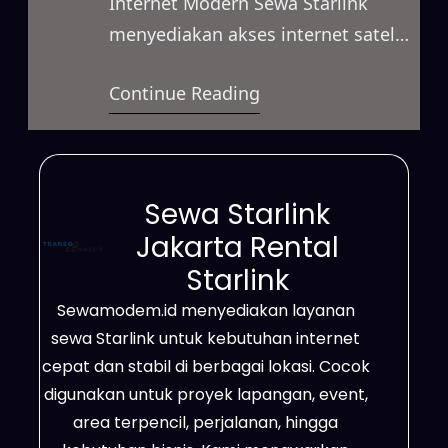
Internet Modern Sewa Starlink
menyediakan akses internet satelit
berkecepatan tinggi yang mampu
Continue Reading
memenuhi berbagai kebutuhan.
Layanan ini mendukung aktivitas
bisnis, proyek lapangan, event,
hingga penggunaan pribadi. Selain
Sewa Starlink
itu, Starlink sangat efektif untuk
Jakarta Rental
daerah terpencil, lokasi dengan
Starlink
sinyal terbatas, area proyek,
Sewamodem.id menyediakan layanan
pertambangan, perkebunan, serta
sewa Starlink untuk kebutuhan internet
wilayah yang belum terjangkau
cepat dan stabil di berbagai lokasi. Cocok
jaringan fiber optik. Dengan…
digunakan untuk proyek lapangan, event,
area terpencil, perjalanan, hingga