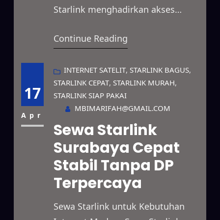
Starlink menghadirkan akses
internet satelit berkecepatan
Continue Reading
tinggi untuk berbagai kebutuhan
modern. Pengguna dapat
memanfaatkan layanan ini untuk
INTERNET SATELIT
, 
STARLINK BAGUS
, 
STARLINK CEPAT
, 
STARLINK MURAH
, 
bisnis, proyek lapangan, event,
17
STARLINK SIAP PAKAI
hingga kebutuhan pribadi. Selain
MBIMARIFAH@GMAIL.COM
itu, Starlink bekerja sangat optimal
Apr
Sewa Starlink
di daerah terpencil, lokasi dengan
Surabaya Cepat
sinyal terbatas, area proyek,
Stabil Tanpa DP
pertambangan, perkebunan, serta
wilayah yang belum terjangkau
Terpercaya
jaringan…
Sewa Starlink untuk Kebutuhan