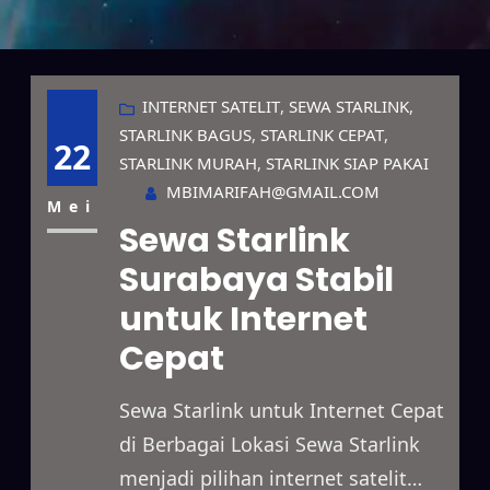
INTERNET SATELIT
, 
SEWA STARLINK
, 
STARLINK BAGUS
, 
STARLINK CEPAT
, 
22
STARLINK MURAH
, 
STARLINK SIAP PAKAI
MBIMARIFAH@GMAIL.COM
Mei
Sewa Starlink
Surabaya Stabil
untuk Internet
Cepat
Sewa Starlink untuk Internet Cepat
di Berbagai Lokasi Sewa Starlink
menjadi pilihan internet satelit