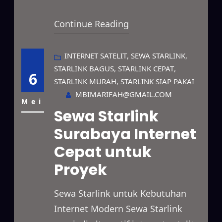
modern dengan koneksi
Continue Reading
berkecepatan tinggi untuk
berbagai kebutuhan. Layanan ini
dapat dimanfaatkan untuk bisnis,
INTERNET SATELIT
, 
SEWA STARLINK
, 
STARLINK BAGUS
, 
STARLINK CEPAT
, 
proyek lapangan, acara, maupun
6
STARLINK MURAH
, 
STARLINK SIAP PAKAI
penggunaan pribadi dengan
MBIMARIFAH@GMAIL.COM
sistem sewa yang fleksibel. Selain
Mei
Sewa Starlink
itu, jaringannya mampu
Surabaya Internet
menjangkau area terpencil, lokasi
Cepat untuk
dengan sinyal terbatas, hingga
wilayah yang belum memiliki…
Proyek
Sewa Starlink untuk Kebutuhan
Internet Modern Sewa Starlink