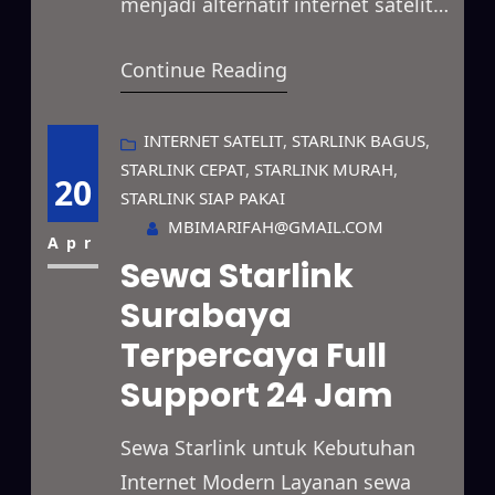
menjadi alternatif internet satelit
berkecepatan tinggi yang dapat
Continue Reading
dimanfaatkan untuk berbagai
keperluan. Selain itu, layanan ini
cocok digunakan untuk bisnis,
INTERNET SATELIT
, 
STARLINK BAGUS
, 
STARLINK CEPAT
, 
STARLINK MURAH
, 
proyek lapangan, event, hingga
20
STARLINK SIAP PAKAI
kebutuhan pribadi dengan sistem
MBIMARIFAH@GMAIL.COM
sewa yang fleksibel. Jaringannya
Apr
Sewa Starlink
mampu menjangkau wilayah
Surabaya
terpencil, area dengan sinyal
Terpercaya Full
terbatas, serta lokasi yang belum
terhubung dengan jaringan…
Support 24 Jam
Sewa Starlink untuk Kebutuhan
Internet Modern Layanan sewa