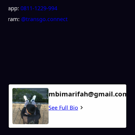
atsapp:
0811-1229-994
stagram:
@transgo.connect
mbimarifah@gmail.com
See Full Bio