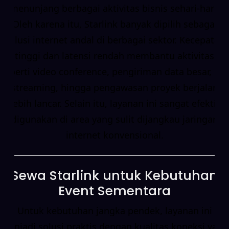
menunjang berbagai aktivitas bisnis sehari-hari.
Oleh karena itu, Starlink banyak dipilih sebagai
solusi internet andal di berbagai sektor. Kecepatan
tinggi dan latensi rendah membantu aktivitas
seperti video conference, pengiriman data besar, live
streaming, hingga pengawasan proyek berjalan
lebih lancar. Selain itu, layanan ini sangat efektif
digunakan di area yang sulit dijangkau jaringan
internet konvensional.
Sewa Starlink untuk Kebutuhan
Event Sementara
Untuk kebutuhan jangka pendek, layanan ini
menjadi solusi praktis dengan kualitas koneksi yang