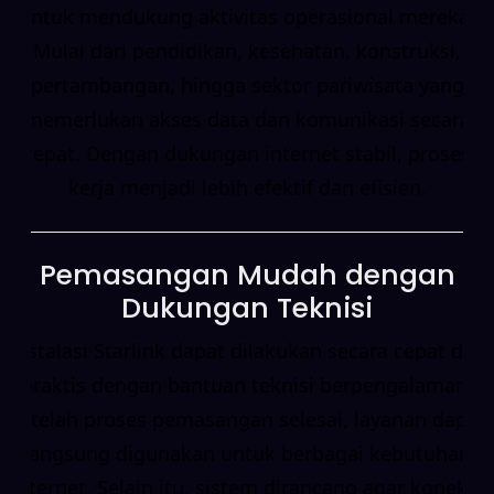
untuk mendukung aktivitas operasional mereka.
Mulai dari pendidikan, kesehatan, konstruksi,
pertambangan, hingga sektor pariwisata yang
memerlukan akses data dan komunikasi secara
cepat. Dengan dukungan internet stabil, proses
kerja menjadi lebih efektif dan efisien.
Pemasangan Mudah dengan
Dukungan Teknisi
Instalasi Starlink dapat dilakukan secara cepat dan
praktis dengan bantuan teknisi berpengalaman.
Setelah proses pemasangan selesai, layanan dapat
langsung digunakan untuk berbagai kebutuhan
internet. Selain itu, sistem dirancang agar koneksi