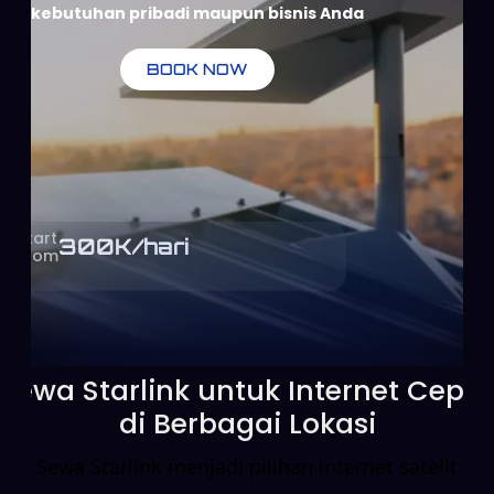
kebutuhan pribadi maupun bisnis Anda
BOOK NOW
Start
300
K/hari
From
Sewa Starlink untuk Internet Cepat
di Berbagai Lokasi
Sewa Starlink menjadi pilihan internet satelit