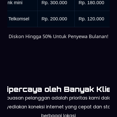
tarlink mini
Rp. 300.000
Rp. 180.000
rbit Telkomsel
Rp. 200.000
Rp. 120.000
Diskon Hingga 50% Untuk Penyewa Bulanan!
Dipercaya oleh Banyak Klien
Kepuasan pelanggan adalah prioritas kami dalam
enyediakan koneksi internet yang cepat dan stabil 
berbagai lokasi