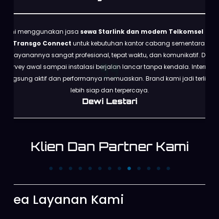
Kami menggunakan jasa
sewa Starlink dan modem Telkomsel dari
Transgo Connect
untuk kebutuhan kantor cabang sementara.
Pelayanannya sangat profesional, tepat waktu, dan komunikatif. Dari
survey awal sampai instalasi berjalan lancar tanpa kendala. Internet
langsung aktif dan performanya memuaskan. Brand kami jadi terlihat
lebih siap dan terpercaya.
Dewi Lestari
Klien Dan Partner Kami
PT. Trans News
PT. XINYI
Corpora
Area Layanan Kami