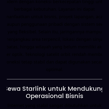
modern dengan koneksi berkecepatan tinggi untuk
berbagai kebutuhan. Layanan ini dapat
dimanfaatkan untuk bisnis, proyek lapangan, acara,
maupun penggunaan pribadi dengan sistem sewa
yang fleksibel. Selain itu, jaringannya mampu
menjangkau area terpencil, lokasi dengan sinyal
terbatas, hingga wilayah yang belum memiliki akses
fiber optik. Teknologi satelit orbit rendah membuat
koneksi tetap stabil dan dapat digunakan secara
optimal.
Sewa Starlink untuk Mendukung
Operasional Bisnis
Internet yang stabil sangat dibutuhkan untuk