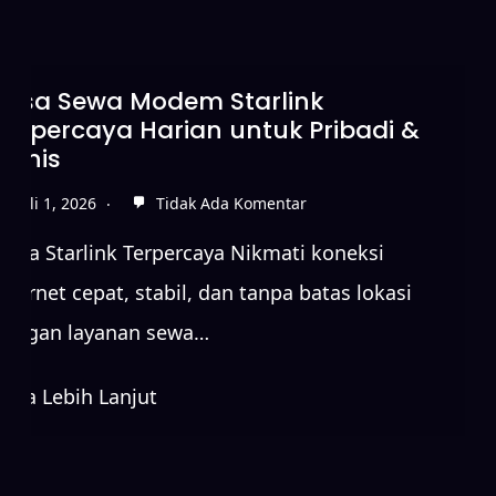
Jasa Sewa Modem Starlink
Terpercaya Harian untuk Pribadi &
Bisnis
Juli 1, 2026
Tidak Ada Komentar
Sewa Starlink Terpercaya Nikmati koneksi
internet cepat, stabil, dan tanpa batas lokasi
dengan layanan sewa…
Baca Lebih Lanjut