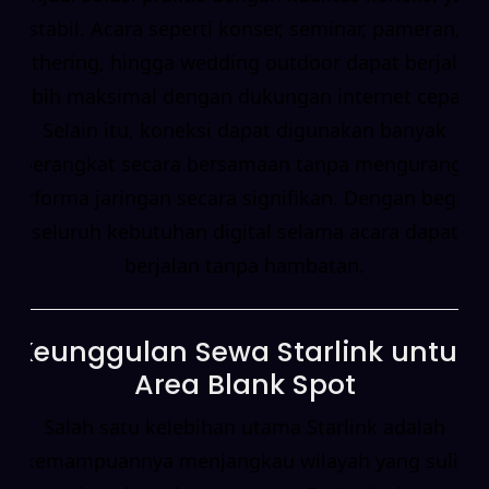
stabil. Acara seperti konser, seminar, pameran,
gathering, hingga wedding outdoor dapat berjalan
lebih maksimal dengan dukungan internet cepat.
Selain itu, koneksi dapat digunakan banyak
perangkat secara bersamaan tanpa mengurangi
performa jaringan secara signifikan. Dengan begitu,
seluruh kebutuhan digital selama acara dapat
berjalan tanpa hambatan.
Keunggulan Sewa Starlink untuk
Area Blank Spot
Salah satu kelebihan utama Starlink adalah
kemampuannya menjangkau wilayah yang sulit