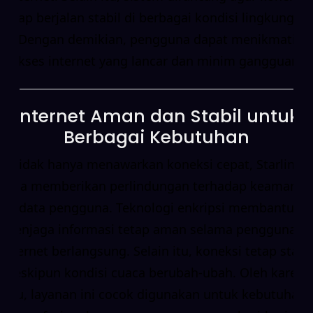
tetap berjalan stabil di berbagai kondisi lingkungan.
Dengan demikian, pengguna dapat menikmati
akses internet yang lancar dan minim gangguan.
Internet Aman dan Stabil untuk
Berbagai Kebutuhan
Tidak hanya menawarkan koneksi cepat, Starlink
juga memberikan perlindungan terhadap keamanan
data pengguna. Teknologi enkripsi membantu
menjaga informasi tetap aman selama penggunaan
internet berlangsung. Selain itu, koneksi tetap stabil
meskipun kondisi cuaca berubah-ubah. Oleh karena
itu, layanan ini cocok digunakan untuk kebutuhan