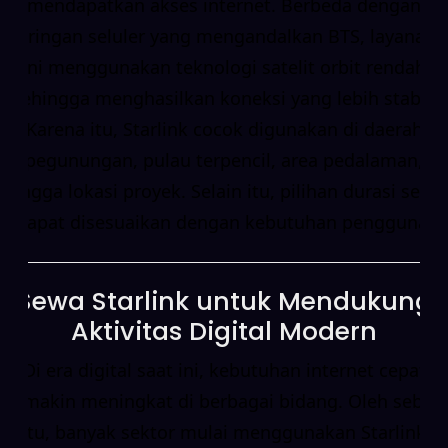
mendapatkan akses internet. Berbeda dengan
jaringan seluler yang mengandalkan BTS, layanan
ini menggunakan teknologi satelit orbit rendah
sehingga menghasilkan koneksi yang lebih stabil.
Karena itu, Starlink cocok digunakan di daerah
pegunungan, pulau terpencil, area pedalaman,
hingga lokasi proyek. Selain itu, pilihan durasi sewa
dapat disesuaikan dengan kebutuhan pengguna.
Sewa Starlink untuk Mendukung
Aktivitas Digital Modern
Di era digital saat ini, kebutuhan internet cepat
semakin meningkat di berbagai bidang. Oleh sebab
itu, banyak sektor mulai menggunakan Starlink