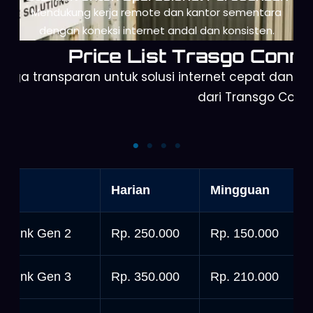
Mendukung kerja remote dan kantor sementara
dengan koneksi internet andal dan konsisten.
Price List Trasgo Conne
arga transparan untuk solusi internet cepat dan a
dari Transgo Conn
Orbit Telkomsel
Starlink Mini
nit
Harian
Mingguan
tarlink Gen 2
Rp. 250.000
Rp. 150.000
tarlink Gen 3
Rp. 350.000
Rp. 210.000